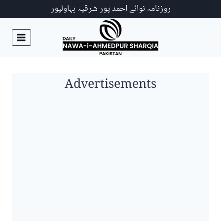
Ski
روزنامہ نوائے احمد پور شرقیہ بہاولپور
t
conten
Advertisements