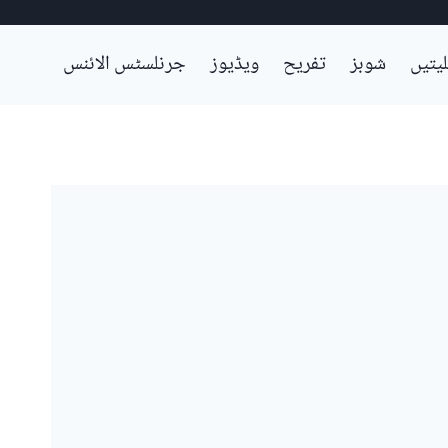
لیتیں
شوبز
تفریح
ویڈیوز
جرنلسٹس الائنس