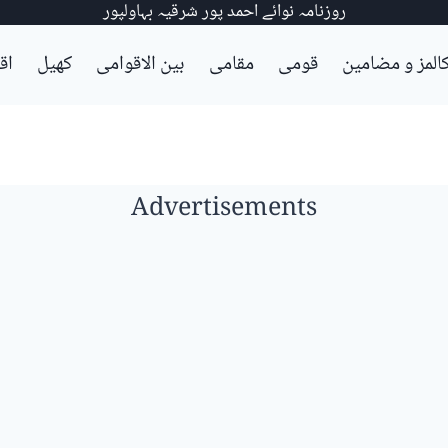
روزنامہ نوائے احمد پور شرقیہ بہاولپور
المز و مضامین
قومی
مقامی
بین الاقوامی
کھیل
اق
Advertisements