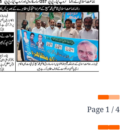
Page
1
/
4