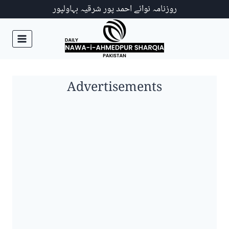
Ski
روزنامہ نوائے احمد پور شرقیہ بہاولپور
t
conten
Advertisements