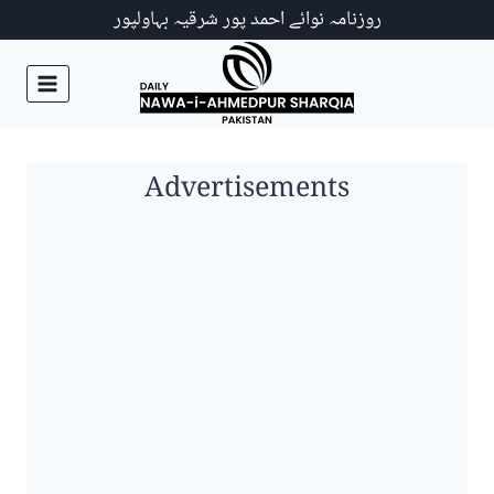
Ski
روزنامہ نوائے احمد پور شرقیہ بہاولپور
t
conten
Advertisements