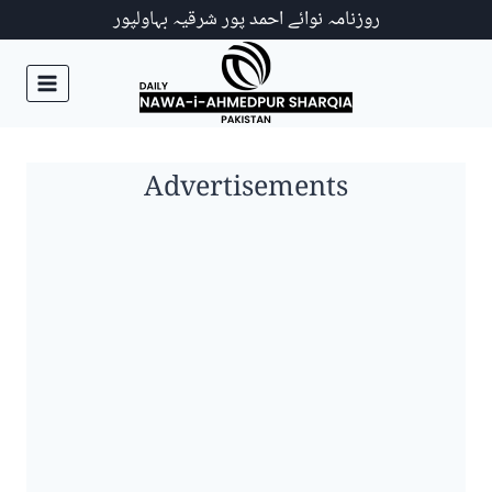
Ski
روزنامہ نوائے احمد پور شرقیہ بہاولپور
t
conten
Advertisements