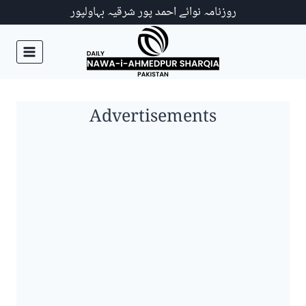
Ski
روزنامہ نوائے احمد پور شرقیہ بہاولپور
t
conten
Advertisements