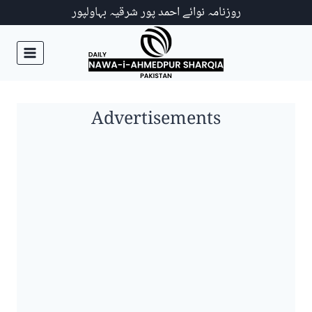
Ski
روزنامہ نوائے احمد پور شرقیہ بہاولپور
t
conten
Advertisements