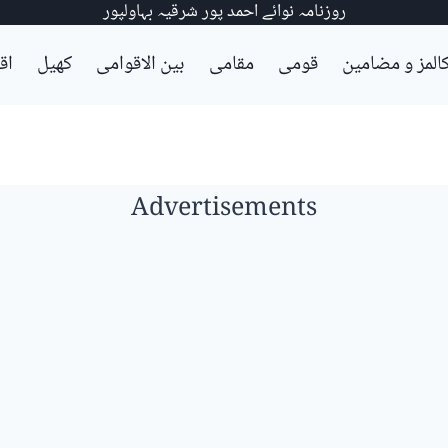
روزنامہ نوائے احمد پور شرقیہ بہاولپور
المز و مضامین
قومی
مقامی
بین الاقوامی
کھیل
اق
Advertisements