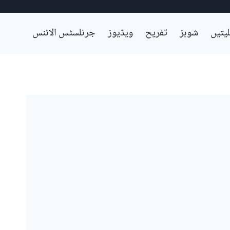
لیتیں
شوبز
تفریح
ویڈیوز
جرنلسٹس الائنس