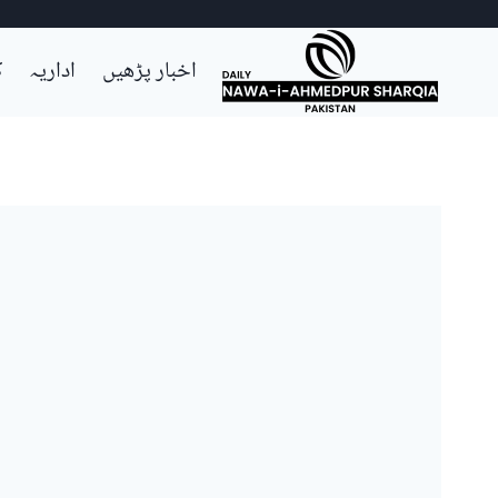
Ski
اخبار پڑھیں
اداریہ
ک
t
conten