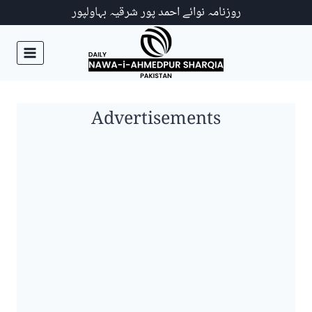
Ski
روزنامہ نوائے احمد پور شرقیہ بہاولپور
t
conten
Advertisements