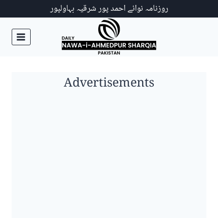
Ski
روزنامہ نوائے احمد پور شرقیہ بہاولپور
t
conten
Advertisements