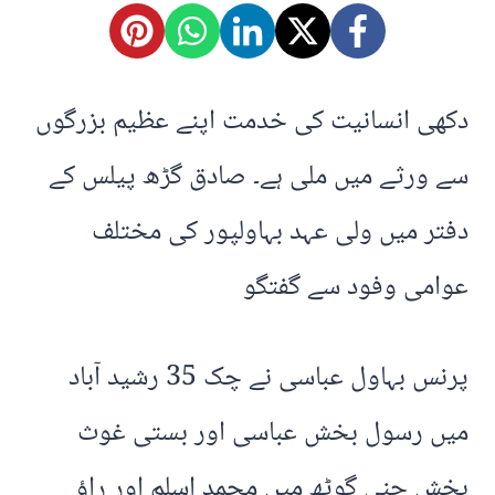
دکھی انسانیت کی خدمت اپنے عظیم بزرگوں
سے ورثے میں ملی ہے۔ صادق گڑھ پیلس کے
دفتر میں ولی عہد بہاولپور کی مختلف
عوامی وفود سے گفتگو
پرنس بہاول عباسی نے چک 35 رشید آباد
میں رسول بخش عباسی اور بستی غوث
بخش چنی گوٹھ میں محمد اسلم اور راؤ