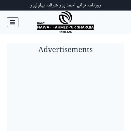
Ski
روزنامہ نوائے احمد پور شرقیہ بہاولپور
t
conten
Advertisements