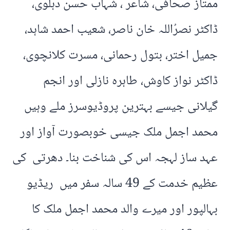
ممتاز صحافی، شاعر ، شہاب حسن دہلوی،
ڈاکٹر نصرُاللہ خان ناصر، شعیب احمد شاہد،
جمیل اختر، بتول رحمانی، مسرت کلانچوی،
ڈاکٹر نواز کاوش، طاہرہ نازلی اور انجم
گیلانی جیسے بہترین پروڈیوسرز ملے وہیں
محمد اجمل ملک جیسی خوبصورت آواز اور
عہد ساز لہجہ اس کی شناخت بنا۔ دھرتی کی
عظیم خدمت کے 49 سالہ سفر میں ریڈیو
بہالپور اور میرے والد محمد اجمل ملک کا