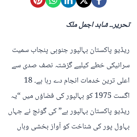
تحریر۔۔ شاہد اجمل ملک
ریڈیو پاکستان بہالپور جنوبی پنجاب سمیت
سرائیکی خطے کیلیے گزشتہ نصف صدی سے
اعلی ترین خدمات انجام دے رہا ہے۔ 18
اگست 1975 کو بہالپور کی فضاؤں میں “یہ
ریڈیو پاکستان بہالپور ہے” کی گونج نے جہاں
بہاول پور کی شناخت کو آواز بخشی وہاں