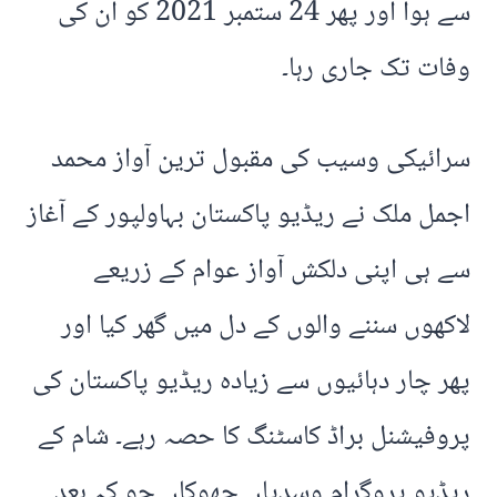
سے ہوا اور پھر 24 ستمبر 2021 کو ان کی
وفات تک جاری رہا۔
سرائیکی وسیب کی مقبول ترین آواز محمد
اجمل ملک نے ریڈیو پاکستان بہاولپور کے آغاز
سے ہی اپنی دلکش آواز عوام کے زریعے
لاکھوں سننے والوں کے دل میں گھر کیا اور
پھر چار دہائیوں سے زیادہ ریڈیو پاکستان کی
پروفیشنل براڈ کاسٹنگ کا حصہ رہے۔ شام کے
ریڈیو پروگرام وسدیاں جھوکاں جو کہ بعد