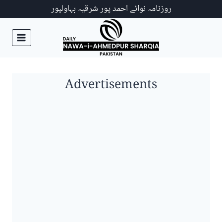
Ski
روزنامہ نوائے احمد پور شرقیہ بہاولپور
t
conten
Advertisements