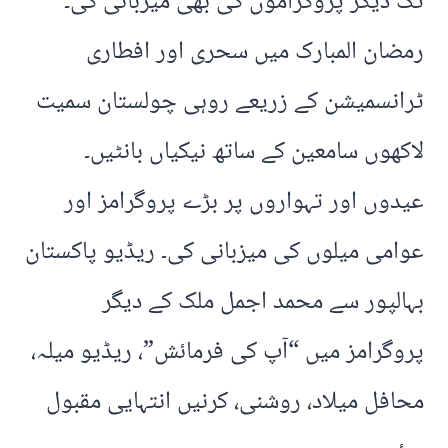
تک دیگر پروگراموں کی بھی میزبانی کی۔
رمضان المبارک میں سحری اور افطاری
ٹرانسمیشن کے زریعے روہی چولستان سمیت
لاکھوں سامعین کے ساتھ نیکیاں بانٹیں۔
عیدوں اور تہواروں پر بڑے پروگرامز اور
عوامی میلوں کی میزبانی کی۔ ریڈیو پاکستان
بہالپور سے محمد اجمل ملک کے دیگر
پروگرامز میں “آپ کی فرمائش”، ریڈیو میلہ،
محافل میلاد، روشنی، کرنیں انتہایی مقبول