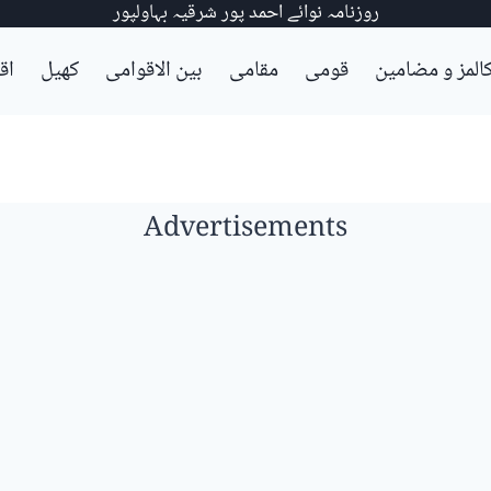
روزنامہ نوائے احمد پور شرقیہ بہاولپور
المز و مضامین
قومی
مقامی
بین الاقوامی
کھیل
اق
Advertisements