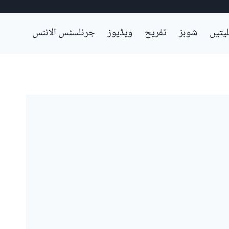
لیتیں
شوبز
تفریح
ویڈیوز
جرنلسٹس الائنس