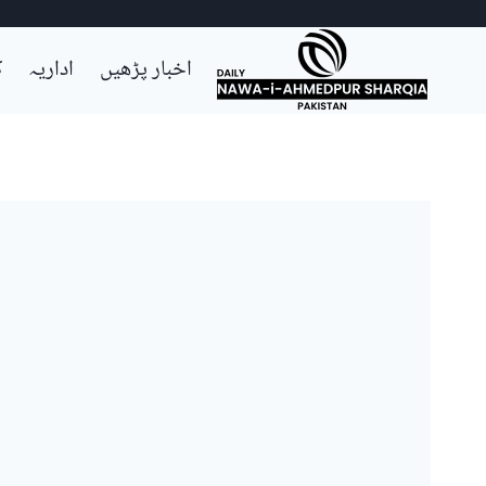
Ski
اخبار پڑھیں
اداریہ
ک
t
conten