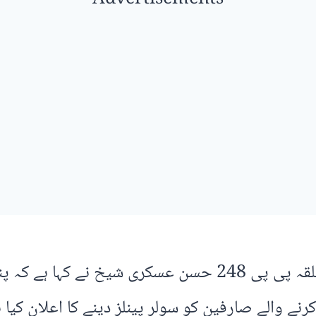
چنی گوٹھ (نامہ نگار) ممبر صوبائی اسمبلی حلقہ پی پی 248
 والے صارفین کو سولر پینلز دینے کا اعلان کیا ہ