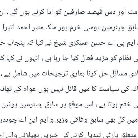
 پنجاب حکومت اور دس فیصد صارفین کو ادا کرنے ہوں گے ،
بق چیئرمین یوسی خرم پور ملک منیر احمد اتیرا 
، ایم پی اے حسن عسکری شیخ نے کہا کہ پنجاب حک
بنیادی مسائل حل کرنا ہماری ترجیحات میں شامل ہے 
تھانہ کی سیاست کا میں قائل نہیں ہوں عوام کے تھان
ختم ہوتا ہے ، اس موقع پر سابق چیئرمین یونین ک
ہ میں کل بھی سابق وفاقی وزیر و ایم این اے چوہ
متعلق پارٹی تبدیل کرنے کی خبریں پھیلانے والے اح