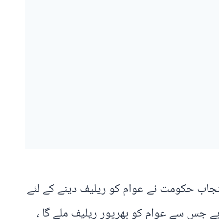
 حسن عسکری شیخ نے کہا ہے کہ پنجاب حکومت نے عوام کو ریلیف دینے کے لئے
ے جس سے عوام کو بھرپور ریلیف ملے گا ،