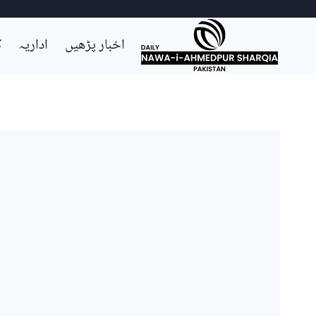
Ski
اخبار پڑھیں
اداریہ
ک
t
conten