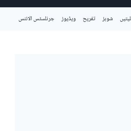
لیتیں
شوبز
تفریح
ویڈیوز
جرنلسٹس الائنس