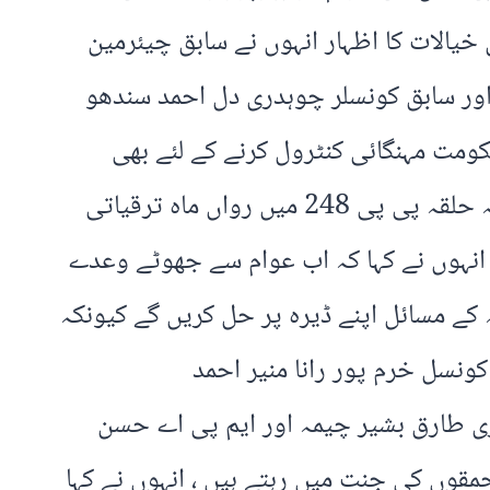
 ان خیالات کا اظہار انہوں نے سابق چیئرمین
اور سابق کونسلر چوہدری دل احمد سندھو
ومت مہنگائی کنٹرول کرنے کے لئے بھی
بھرپور کوشش کر رہی ہے جس میں مجسٹریٹی نظام کو مزید فعال کیا جا رہا ہے ، انہوں نے کہا کہ حلقہ پی پی 248 میں رواں ماہ ترقیاتی
، انہوں نے کہا کہ اب عوام سے جھوٹے وعدے
ہ کے مسائل اپنے ڈیرہ پر حل کریں گے کیونکہ
ونسل خرم پور رانا منیر احمد
دری طارق بشیر چیمہ اور ایم پی اے حسن
مقوں کی جنت میں رہتے ہیں ، انہوں نے کہا