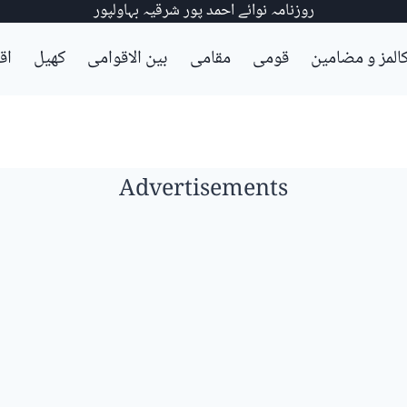
روزنامہ نوائے احمد پور شرقیہ بہاولپور
المز و مضامین
قومی
مقامی
بین الاقوامی
کھیل
اق
Advertisements