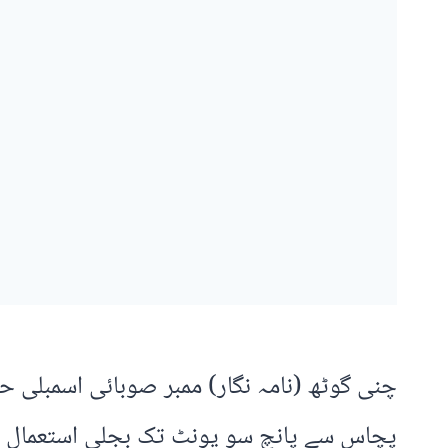
پچاس سے پانچ سو یونٹ تک بجلی استعمال کرنے