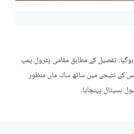
 ہوگیا۔ تفصیل کے مطابق مقامی پٹرول پمپ
جس کے نتیجے میں ساٹھ سالہ ماں منظور
ول ہسپتال پہنچایا۔