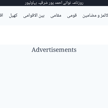
روزنامہ نوائے احمد پور شرقیہ بہاولپور
المز و مضامین
قومی
مقامی
بین الاقوامی
کھیل
اق
Advertisements