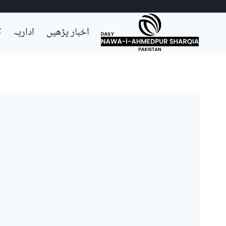
Ski
اخبار پڑھیں
اداریہ
ک
t
conten