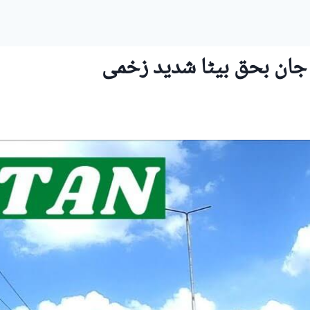
جان بحق بیٹا شدید زخمی