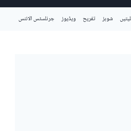
لیتیں
شوبز
تفریح
ویڈیوز
جرنلسٹس الائنس