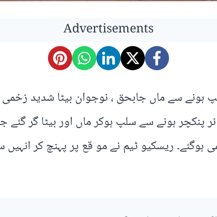
Advertisements
سلپ ہونے سے ماں جابحق ، نوجوان بیٹا شدید زخمی
ئر پنکچر ہونے سے سلپ ہوکر ماں اور بیٹا گر گئے 
 ہوگئے۔ ریسکیو ٹیم نے مو قع پر پہنچ کر انہیں س