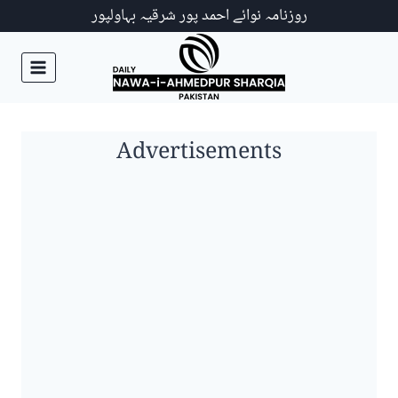
Ski
روزنامہ نوائے احمد پور شرقیہ بہاولپور
t
conten
Advertisements