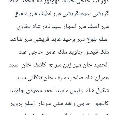
گورائیہ حاجی حنیف کھوکھر لالا محمد اسلم
قریشی ندیم قریشی مہر لطیف مہر شفیق
مہر آصف مہر اعجاز سید نادر شاہ بخاری
اسلم بلوچ مہر وحید عابد قریشی مہر شاھد
ملک فیصل جاوید ملک عامر حاجی عبد
الحمید خان مہر زین سراج کاشف خان سید
عمران شاہ صاحب سیف خان نتکانی سید
شکیل شاہ رئیس سعید احمد سعیدی جاوید
کانجو حاجی زاھد سنی سردار اسلم پرویز