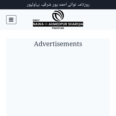
Ski
روزنامہ نوائے احمد پور شرقیہ بہاولپور
t
conten
Advertisements