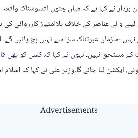
ر عثمان بزدار نے کہا ہے کہ میاں چنوں افسوسناک وا
ینے والے عناصر کے خلاف بلاامتیاز کارروائی کی ہے
نہیں -ملزمان عبرتناک سزا سے نہیں بچ پائیں گے۔ ا
ت کے مستحق نہیں۔انہوں نے کہا کہ کسی کو بھی قان
 ایکشن لیا جائے گا۔وزیراعلی نے کہا کہ اسلام ام
Advertisements