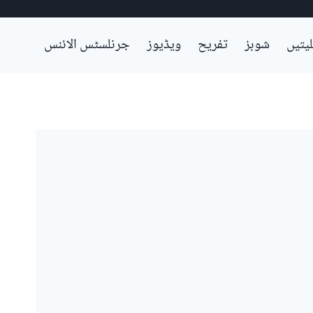
لیتیں
شوبز
تفریح
ویڈیوز
جرنلسٹس الائنس