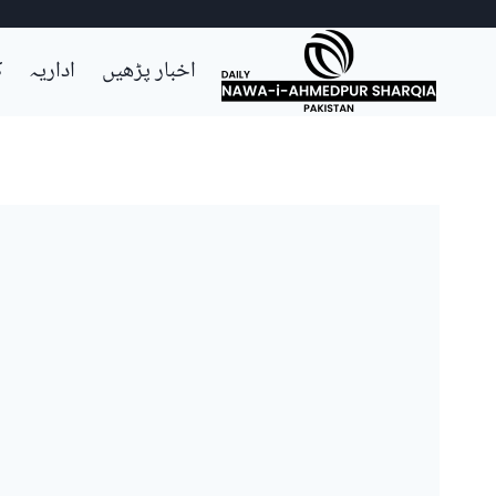
Ski
اخبار پڑھیں
اداریہ
ک
t
conten