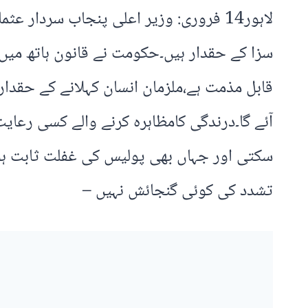
لاہور14 فروری: وزیر اعلی پنجاب سردا
سزا کے حقدار ہیں۔حکومت نے قانون ہاتھ میں ل
قابل مذمت ہے،ملزمان انسان کہلانے کے حقدار 
آئے گا۔درندگی کامظاہرہ کرنے والے کسی رعای
سکتی اور جہاں بھی پولیس کی غفلت ثابت ہوئی،
تشدد کی کوئی گنجائش نہیں –