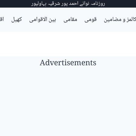
روزنامہ نوائے احمد پور شرقیہ بہاولپور
المز و مضامین
قومی
مقامی
بین الاقوامی
کھیل
اق
Advertisements