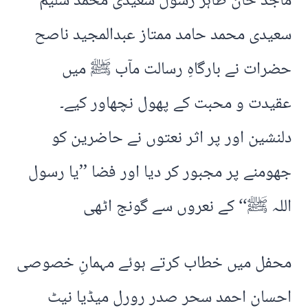
ماجد خان طاہر رسول سعیدی محمد سلیم
سعیدی محمد حامد ممتاز عبدالمجید ناصح
حضرات نے بارگاہِ رسالت مآب ﷺ میں
عقیدت و محبت کے پھول نچھاور کیے۔
دلنشین اور پر اثر نعتوں نے حاضرین کو
جھومنے پر مجبور کر دیا اور فضا ’’یا رسول
اللہ ﷺ‘‘ کے نعروں سے گونج اٹھی
محفل میں خطاب کرتے ہوئے مہمانِ خصوصی
احسان احمد سحر صدر رورل میڈیا نیٹ