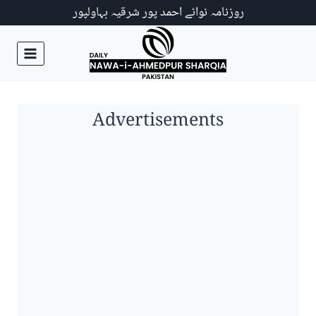
Ski
روزنامہ نوائے احمد پور شرقیہ بہاولپور
t
conten
Advertisements