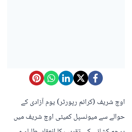
اوچ شریف (کرائم رپورٹر) یوم آزادی کے
حوالے سے میونسپل کمیٹی اوچ شریف میں
پرچم کشائی کی تقریب کا انعقاد، طلباء و