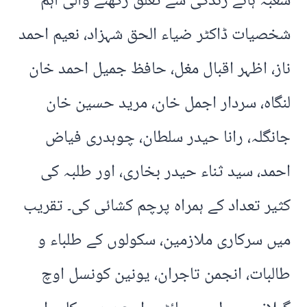
شعبہ ہائے زندگی سے تعلق رکھنے والی اہم
شخصیات ڈاکٹر ضیاء الحق شہزاد، نعیم احمد
ناز، اظہر اقبال مغل، حافظ جمیل احمد خان
لنگاہ، سردار اجمل خان، مرید حسین خان
جانگلہ، رانا حیدر سلطان، چوہدری فیاض
احمد، سید ثناء حیدر بخاری، اور طلبہ کی
کثیر تعداد کے ہمراہ پرچم کشائی کی۔ تقریب
میں سرکاری ملازمین، سکولوں کے طلباء و
طالبات، انجمن تاجران، یونین کونسل اوچ