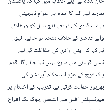
خان لنگاہ نے اپنے خطاب میں کہا کہ پاکستان
ہمارے لیے اللہ کا انعام ہے، عوام ڈیجیٹل
دہشت گردی کے ذریعے نئج نسل کو ورغلانے
والے عناصر کے خلاف متحد ہو جائے، انہوں
نے کہا کہ اپنی آزادی کی حفاظت کے لیے
کسی قربانی سے دریغ نہیں کیا جائے گا۔ قوم
پاک فوج کے عزم استحکام آپریشن کی
بھرپور حمایت کرتی ہے۔ تقریب کے اختتام پر
میونسپلٹی آفس سے الشمس چوک تک افواج