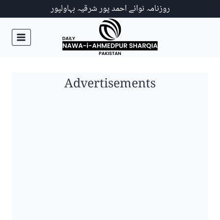
Ski
روزنامہ نوائے احمد پور شرقیہ بہاولپور
t
conten
Advertisements