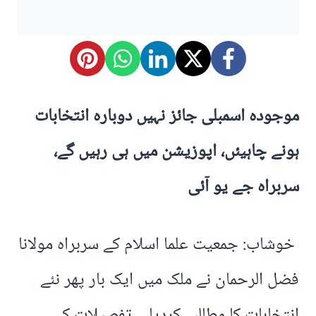
موجودہ اسمبلی جائز نہیں دوبارہ انتخابات
ہونے چاہیئں، اپوزیشن میں ہی رہیں گے،
سربراہ جے یو آئی
خوشاب: جمعیت علما اسلام کے سربراہ مولانا
فضل الرحمان نے ملک میں ایک بار پھر نئے
انتخابات کا مطالبہ کردیا۔ تفصیلات کے