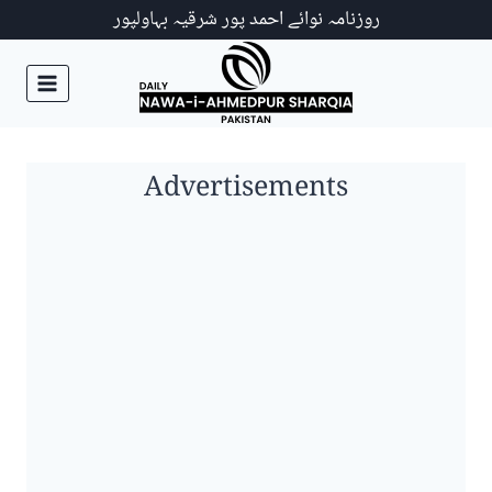
Ski
روزنامہ نوائے احمد پور شرقیہ بہاولپور
t
conten
Advertisements