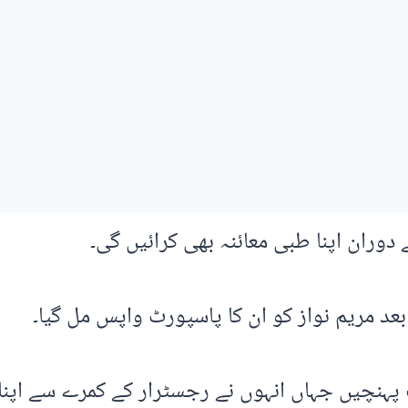
ے دوران اپنا طبی معائنہ بھی کرائیں گی۔
عد مریم نواز کو ان کا پاسپورٹ واپس مل گیا۔
رٹ پہنچیں جہاں انہوں نے رجسٹرار کے کمرے سے اپن