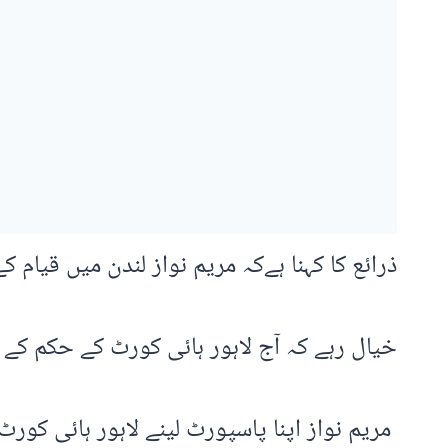
ذرائع کا کہنا ہےکہ مریم نواز لندن میں قیام ک
خیال رہے کہ آج لاہور ہائی کورٹ کے حکم کے ب
مریم نواز اپنا پاسپورٹ لینے لاہور ہائی کو