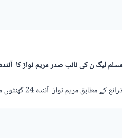
مسلم لیگ ن کی نائب صدر مریم نواز کا آئندہ 24 گھنٹوں میں لندن پہنچنے کا امکان ہے
ذرائع کے مطابق مریم نواز آئندہ 24 گھنٹوں میں لندن پہنچ سکتی ہیں، مریم نواز لندن میں تقریباً دو ہفتے قیام کریں گی۔