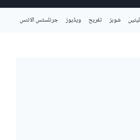
لیتیں
شوبز
تفریح
ویڈیوز
جرنلسٹس الائنس