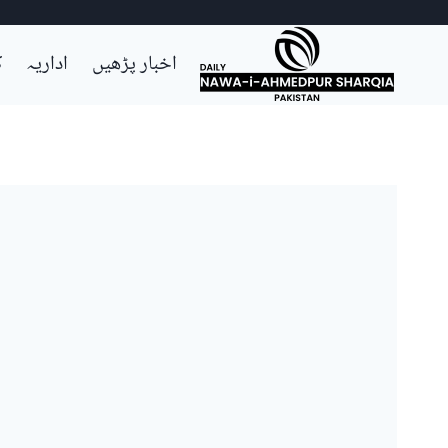
Ski
اخبار پڑھیں
اداریہ
ک
t
conten