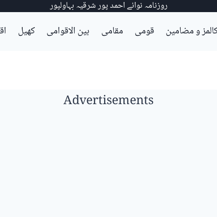
روزنامہ نوائے احمد پور شرقیہ بہاولپور
المز و مضامین
قومی
مقامی
بین الاقوامی
کھیل
اق
Advertisements