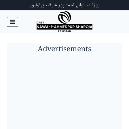
Ski
روزنامہ نوائے احمد پور شرقیہ بہاولپور
t
conten
Advertisements