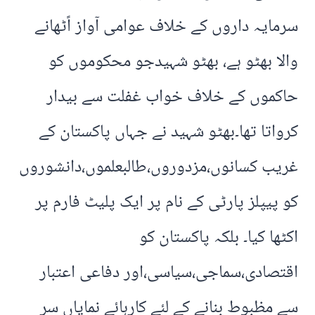
سرمایہ داروں کے خلاف عوامی آواز اًٹھانے
والا بھٹو ہے، بھٹو شہیدجو محکوموں کو
حاکموں کے خلاف خواب غفلت سے بیدار
کرواتا تھا۔بھٹو شہید نے جہاں پاکستان کے
غریب کسانوں،مزدوروں،طالبعلموں،دانشوروں
کو پیپلز پارٹی کے نام پر ایک پلیٹ فارم پر
اکٹھا کیا۔ بلکہ پاکستان کو
اقتصادی،سماجی،سیاسی،اور دفاعی اعتبار
سے مظبوط بنانے کے لئے کارہائے نمایاں سر