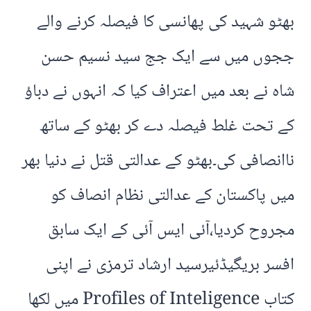
بھٹو شہید کی پھانسی کا فیصلہ کرنے والے
ججوں میں سے ایک جج سید نسیم حسن
شاہ نے بعد میں اعتراف کیا کہ انہوں نے دباؤ
کے تحت غلط فیصلہ دے کر بھٹو کے ساتھ
ناانصافی کی۔بھٹو کے عدالتی قتل نے دنیا بھر
میں پاکستان کے عدالتی نظام انصاف کو
مجروح کردیا،آئی ایس آئی کے ایک سابق
افسر بریگیڈئیرسید ارشاد ترمزی نے اپنی
کتاب Profiles of Inteligence میں لکھا