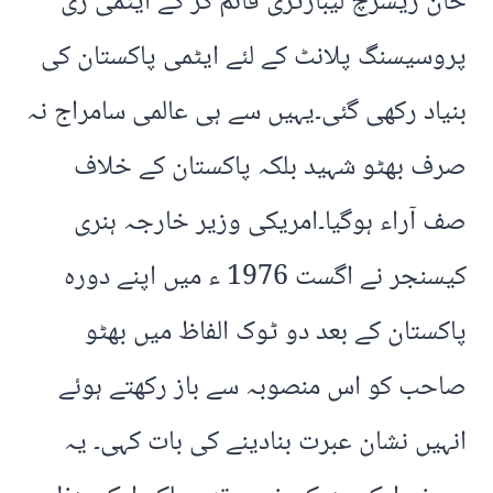
خان ریسرچ لیبارٹری قائم کر کے ایٹمی ری
پروسیسنگ پلانٹ کے لئے ایٹمی پاکستان کی
بنیاد رکھی گئی۔یہیں سے ہی عالمی سامراج نہ
صرف بھٹو شہید بلکہ پاکستان کے خلاف
صف آراء ہوگیا۔امریکی وزیر خارجہ ہنری
کیسنجر نے اگست 1976 ء میں اپنے دورہ
پاکستان کے بعد دو ٹوک الفاظ میں بھٹو
صاحب کو اس منصوبہ سے باز رکھتے ہوئے
انہیں نشان عبرت بنادینے کی بات کہی۔ یہ