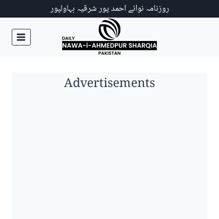
Ski
روزنامہ نوائے احمد پور شرقیہ بہاولپور
t
conten
Advertisements