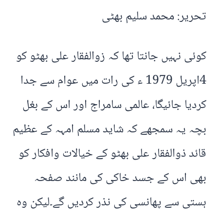
تحریر: محمد سلیم بھٹی
کوئی نہیں جانتا تھا کہ زوالفقار علی بھٹو کو
4اپریل 1979 ء کی رات میں عوام سے جدا
کردیا جائیگا، عالمی سامراج اور اس کے بغل
بچہ یہ سمجھے کہ شاید مسلم امہہ کے عظیم
قائد ذوالفقار علی بھٹو کے خیالات وافکار کو
بھی اس کے جسد خاکی کی مانند صفحہ
ہستی سے پھانسی کی نذر کردیں گے۔لیکن وہ