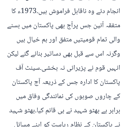
انجام دئے وہ ناقابل فراموش ہیں۔1973ء کا
متفقہ آئین جس پرآج بھی پاکستان میں بسنے
والی تمام قومیتیں متفق اور ہم خیال ہیں
وگرنہ اس سے قبل بھی دساتیر بنائے گئے لیکن
انہیں قوم نے پزیرائی نہ بخشی۔سینٹ آف
پاکستان کا ادارہ جس کے ذریعہ آج پاکستان
کے چاروں صوبوں کی نمائندگی وفاق میں
برابر ہے بھٹو شہید نے ہی قائم کیا۔بھٹو شہید
نے پاکستان کے نظام ریاست کو اپنے مسائل