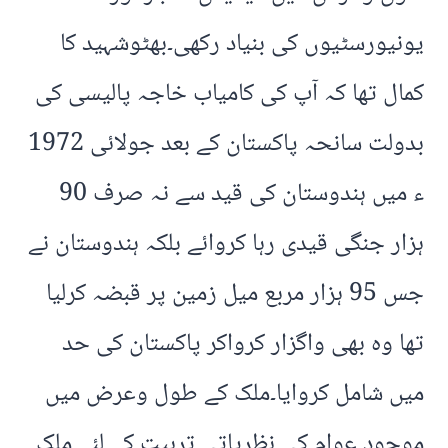
یونیورسٹیوں کی بنیاد رکھی۔بھٹوشہید کا
کمال تھا کہ آپ کی کامیاب خاجہ پالیسی کی
بدولت سانحہ پاکستان کے بعد جولائی 1972
ء میں ہندوستان کی قید سے نہ صرف 90
ہزار جنگی قیدی رہا کروائے بلکہ ہندوستان نے
جس 95 ہزار مربع میل زمین پر قبضہ کرلیا
تھا وہ بھی واگزار کرواکر پاکستان کی حد
میں شامل کروایا۔ملک کے طول وعرض میں
موجود عوام کی نظریاتی تربیت کے لئے ملک