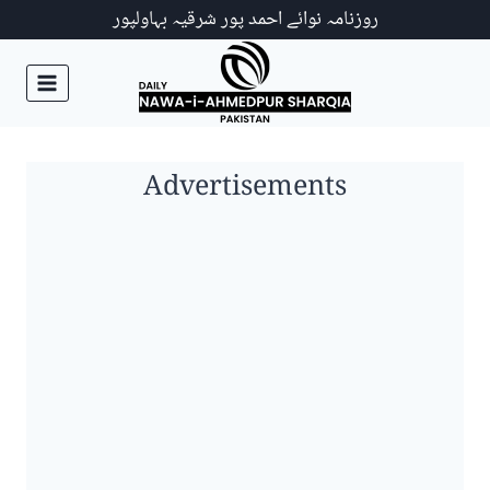
Ski
روزنامہ نوائے احمد پور شرقیہ بہاولپور
t
conten
Advertisements