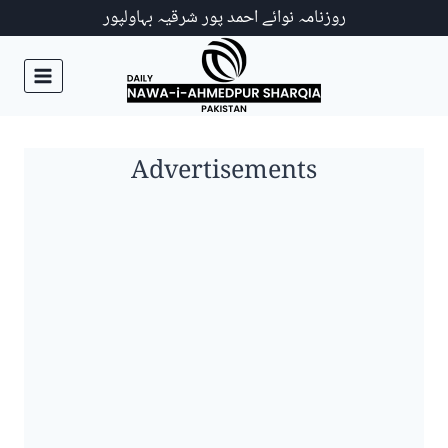
Ski
روزنامہ نوائے احمد پور شرقیہ بہاولپور
t
conten
Advertisements