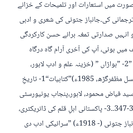
صورت میں استعارات اور تلمیحات کے خزانے
رجمانی کی۔جانباز جتوئی کی شعری و ادبی
عتراف کرتے ہوئے صدر پاکستان سردار فاروق احمد خان لغاری نے 23 مارچ 1994ء کو انہیں صدارتی تمغہ برائے حسن کارکردگی
فت شاعر کی وفات مورخہ 17 دسمبر 1994ء کو اوچ شریف میں ہوئی، آپ کی آخری آرام گاہ درگاہ
حضرت مخدوم جہانیاں جہاں گشت ؒ کے قبرستان مرجع الخلائق ہے۔”شعری مجموعے“1- ”سسی ”2- ”ہواڑاں ” (خزینہ علم و ادب لاہور،
ستمبر2003ء)3- ”تنواراں ” (سرائیکی ادبی مجلس بہاول پور، 1989ء)4- ”ارداساں ” (ضلع کونسل مظفرگڑھ، 1985ء)”کتابیات“1- تاریخِ
 سید فیاض محمود، لاہور،پنجاب یونیورسٹی
1971ء، ص 549 – 548۔۔2- سرائیکی شاعری، کیفی جام پوری،مُلتان،بزمِ ثقافت 1969ء، ص 352-347۔۔3- پاکستانی اہلِ قلم کی ڈائریکٹری،
فرید احمد، حسن عباس رضا،مُرتّبین، اسلام آباد، اکادمی ادبیات پاکستان 1979ء، ص 112۔۔3- جانباز جتوئی (- 1918ء) ”سرائیکی ادب دی