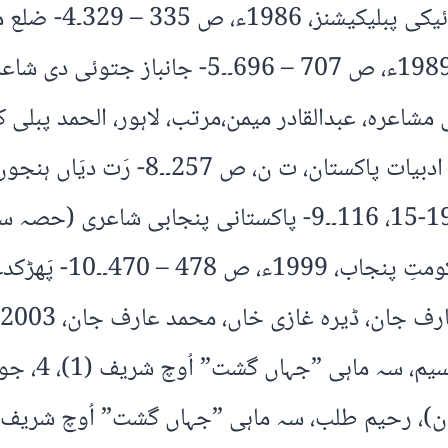
مُختصر تاریخ ” سج
پرویز،لاہور، پاکستان پنجابی ادبی بورڈ، مئی 989
کی ڈائریکٹری، نگہت سلیم، اسلام آباد، 
مجلس پاکستان، تریجھی واری، 1997ء، ص 19-15، 116۔۔9- پاکست
محکمہ اطلاعات، ثقاف