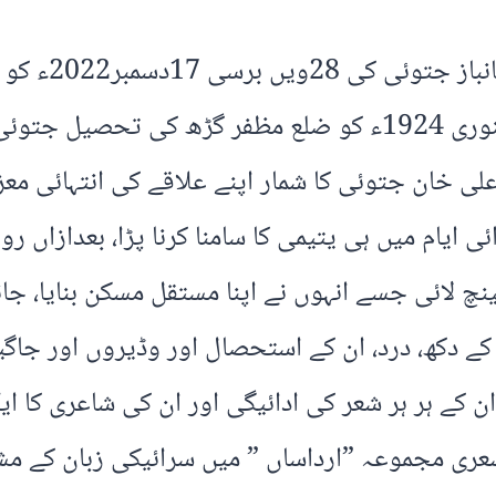
سرائیکی زبان و
عقیدت و احترام کے ساتھ منائی جائے گی۔، جنوری 1924ء کو ضلع 
علی خان جتوئی کا شمار اپنے علاقے کی انتہائی مع
ائی ایام میں ہی یتیمی کا سامنا کرنا پڑا، بعدازا
لائی جسے انہوں نے اپنا مستقل مسکن بنایا، جانب
ام کے دکھ، درد، ان کے استحصال اور وڈیروں اور ج
ان کے ہر ہر شعر کی ادائیگی اور ان کی شاعری کا 
 شعری مجموعہ ”ارداساں ” میں سرائیکی زبان کے مش