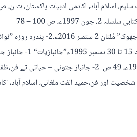
199ء، ص 100 – 78
”اخبارات“1- کافی، جانباز جتوئی، روزنامہ
چیف ایڈیٹر: رسول بخش نسیم، 
الاحمدانی،مُلتان، سرائیکی اکادمی رائیٹرز، 1968ء، 49 ص 2- جان