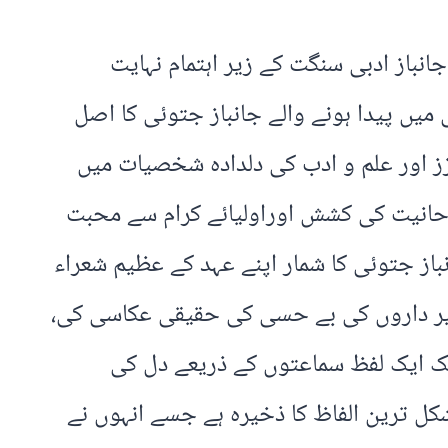
 ادب کے عظیم قومی شاعر جانباز جتوئی کی 28ویں برسی 17دسمبر2022ء کو جانباز ادبی سنگت کے زیر اہتمام نہایت
مظفر گڑھ کی تحصیل جتوئی میں پیدا ہونے والے جانباز جتوئی کا اصل
زز اور علم و ادب کی دلدادہ شخصیات میں
ں روحانیت کی کشش اوراولیائے کرام سے محبت
از جتوئی کا شمار اپنے عہد کے عظیم شعراء
اگیر داروں کی بے حسی کی حقیقی عکاسی کی،
ایک ایک لفظ سماعتوں کے ذریعے دل کی
کل ترین الفاظ کا ذخیرہ ہے جسے انہوں نے