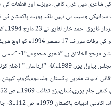
 کی شاعری میں غزل، کافی، دوہڑے اور قطعات کی 
 سرائیکی وسیب ہی نہیں بلکہ پورے پاکستان کی ت
خدمات کا ا
سے نوازا، سرائیکی کے اس درویش ص
لاقائی ادبیات مغربی پاکستان جلد دوم،گروپ کیپٹن