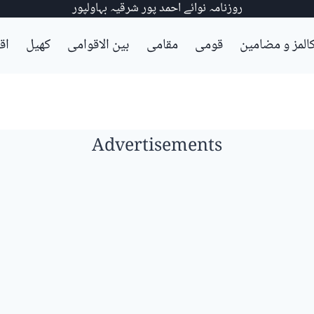
روزنامہ نوائے احمد پور شرقیہ بہاولپور
المز و مضامین
قومی
مقامی
بین الاقوامی
کھیل
اق
Advertisements