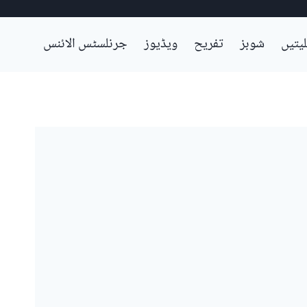
لیتیں
شوبز
تفریح
ویڈیوز
جرنلسٹس الائنس