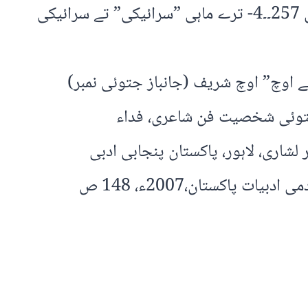
11۔۔3- پاکستانی اہلِ قلم کی ڈائریکٹری، نگہت سلیم، اسلام آباد، اکادمی ادبیات پاکستان، ت ن، ص 257۔۔4- ترے ماہی ”سرائیکی” تے سرائیکی
 ” جھوک” مُلتان 2 ستمبر 2016ء۔2- پندرہ روزہ ”نوائے اوچ” اوچ شریف (جانباز جتوئی نمبر)
تاریخ اشاعت 15 تا 30 دسمبر 1995ء”جانبازیات“ 1- جانباز جتوئی شخصیت فن شاعری، فداء
باز جتوئی – حیاتی تے فن،ظفر لشاری، لاہور، پاکستان پنجابی ادبی