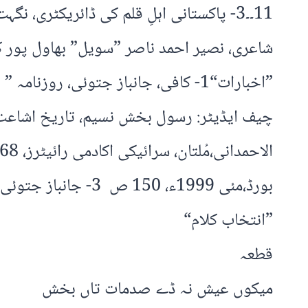
شاعری، نصیر احمد ناصر ”سویل” بھاول پور کتابی سلسلہ 2، جون 7
بورڈ،مئی 1999ء، 150 ص 3- جانباز جتوئی شخصیت اور فن،حمید الفت ملغانی، اسلام آباد، اکادمی ادبیات پاکستان،2007ء، 148 ص
”انتخاب کلام“
قطعہ
میکوں عیش نہ ڈے صدمات تاں بخش