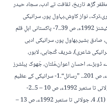
ّاد حیدر پرویز، س – سرائیکی پبلیکیشنز، 1986ء، ص 335 – 329۔4- ضلع مظفر گڑھ تاریخ، ثقافت تے ادب، سجاد حیدر
1ء، ص 707 – 696۔۔5- جانباز جتوئی دی شاعری،ترکہ، نواز کاوش،بہاول پور، سرائیکی
ادبی مجلس 1992ء، ص 112-109۔۔6- عالمی مشاعرہ، عبدالقادر میمن،مرتب، لاہور، الحمد پبلی کیشنز 1992ء، ص 39۔۔7- پاکستانی اہلِ قلم
اکادمی ادبیات پاکستان، ت ن، ص 257۔۔8- رَت دیَاں ہنجوں، صادق بشیر،بھاول پور، سرائیکی ادبی
انی پنجابی شاعری (حصہ سرائیکی شاعری)، شریف کُنجاہی، لاہور،
ت و امورِ نوجوانان، حکومتِ پنجاب، 1999ء، ص 478 – 470۔۔10- پَھڑکدے ڈوہڑے، احسان اعوان،مُلتان، جُھوک پبلشرز
جولائی 2002ء، ص 9۔۔۔11- بوستان،محمد عارف جان، ڈیرہ غازی خاں، محمد عارف جان، 2003ء، ص 201۔۔ ”رسائل“۔1- سرائیکی کے عظیم
شاعر:جانباز جتوئی (مضمون)، رسول بخش نسیم، سہ ماہی ”جہاں گشت” اُوچ شریف (1)، 4، جولائی تا ستمبر 1992ء، ص 10 – 5۔۔2-
سرائیکی دا قومی شاعر جانباز جتوئی (مضمون)، رحیم طلب، سہ ماہی ”جہاں گشت” اُوچ شریف (1)، 4، جولائی تا ستمبر 1992ء، ص 13 –