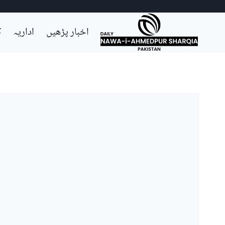
Ski
اخبار پڑھیں
اداریہ
ک
t
conten