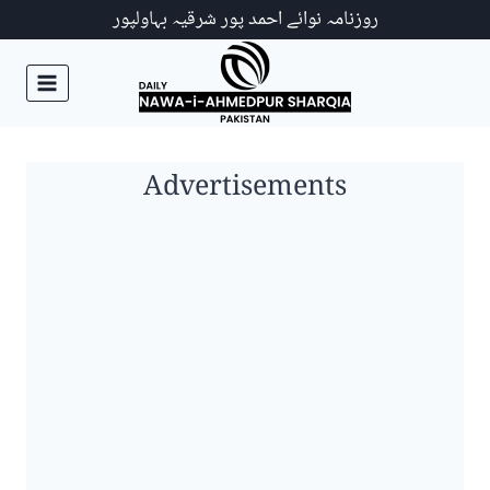
Ski
روزنامہ نوائے احمد پور شرقیہ بہاولپور
t
conten
Advertisements