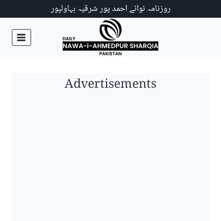
Ski
روزنامہ نوائے احمد پور شرقیہ بہاولپور
t
conten
Advertisements