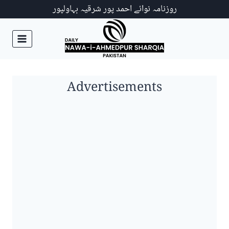
Ski
روزنامہ نوائے احمد پور شرقیہ بہاولپور
t
conten
Advertisements