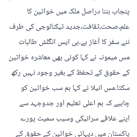
پنجاب بننا دراصل ملک میں خواتین کا
علم،صحت،ثقافت،جدید ٹیکنالوجی کی طرف
نئے سفر کا آغاز ہے۔بی ایس انگلش طالبات
مس میمونہ نے کہا کوئی بھی معاشرہ خواتین
کے حقوق کے تحفظ کے بغیر وجود نہیں رکھ
سکتا۔مس انیلا نے کہا ہم سب خواتین کو
چاہیے کہ ہم اعلی تعلیم اور جدوجہد سے
اپنے علاقے سرائیکی وسیب سمیت پورے
پاکستان میں دیہاتی خواتین کے حقوق کے