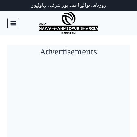
Ski
روزنامہ نوائے احمد پور شرقیہ بہاولپور
t
conten
Advertisements