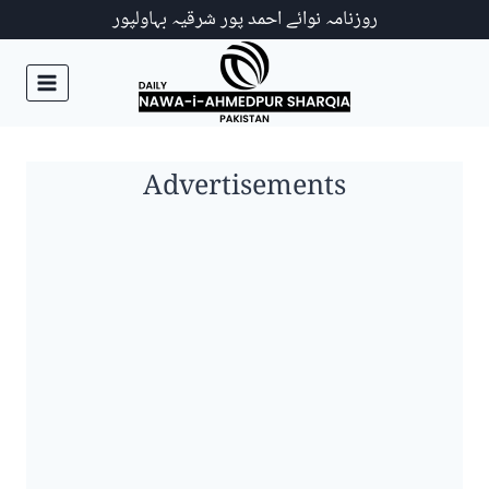
Ski
روزنامہ نوائے احمد پور شرقیہ بہاولپور
t
conten
Advertisements