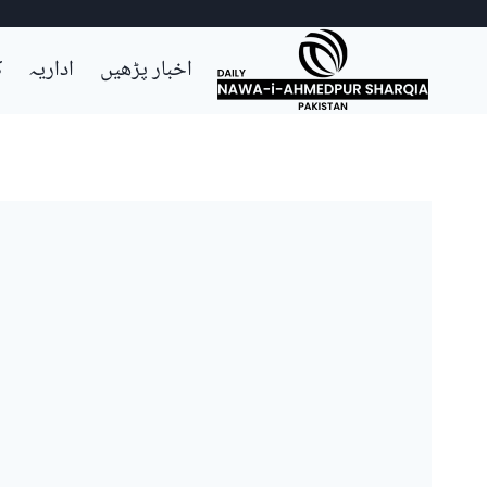
Ski
اخبار پڑھیں
اداریہ
ک
t
conten