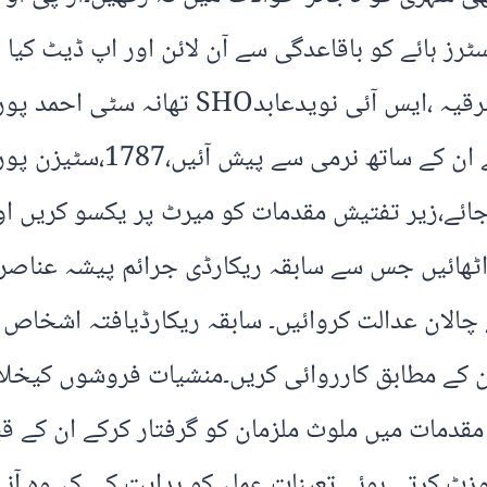
جسٹرز ہائے کو باقاعدگی سے آن لائن اور اپ ڈیٹ کی
سومر میمن ایس ڈی پی او سرکل احمد پور شر
آنے والے سائلین کے ساتھ اچ
ائے،زیر تفتیش مقدمات کو میرٹ پر یکسو کریں اور
ٹھائیں جس سے سابقہ ریکارڈی جرائم پیشہ عناصر 
کے چالان عدالت کروائیں۔ سابقہ ریکارڈیافتہ اشخا
کے مطابق کارروائی کریں۔منشیات فروشوں کیخلاف 
قدمات میں ملوث ملزمان کو گرفتار کرکے ان کے قب
وزٹ کرتے ہوئے تعینات عملہ کو ہدایت کی کہ وہ آ