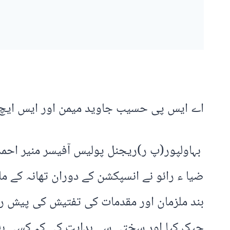
اے ایس پی حسیب جاوید میمن اور ایس ایچ ا
بہاولپور(پ ر)ریجنل پولیس آفیسر منیر احمد
ضیا ء رائو نے انسپکشن کے دوران تھانہ کے ما
بند ملزمان اور مقدمات کی تفتیش کی پیش ر
چیک کیا اور سختی سے ہدایت کی کہ کسی بھی 