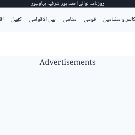
روزنامہ نوائے احمد پور شرقیہ بہاولپور
المز و مضامین
قومی
مقامی
بین الاقوامی
کھیل
اق
Advertisements