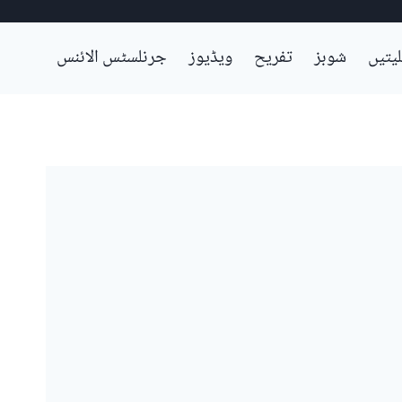
لیتیں
شوبز
تفریح
ویڈیوز
جرنلسٹس الائنس