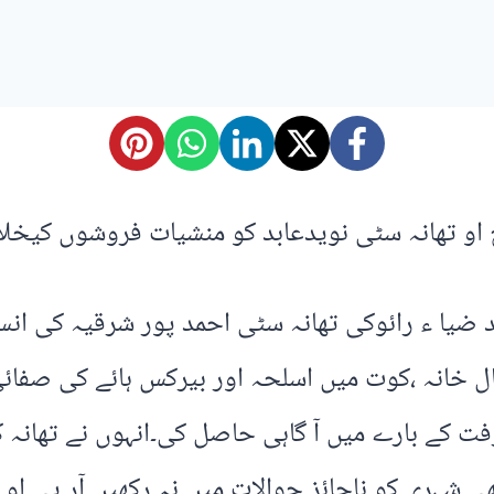
و تھانہ سٹی نویدعابد کو منشیات فروشوں کیخلاف
 ضیا ء رائوکی تھانہ سٹی احمد پور شرقیہ کی انس
ل خانہ ،کوت میں اسلحہ اور بیرکس ہائے کی صفائی 
فت کے بارے میں آ گاہی حاصل کی۔انہوں نے تھانہ
شہری کو ناجائز حوالات میں نہ رکھیں۔آر پی او ن