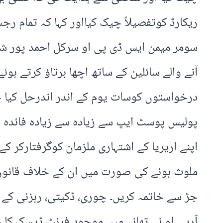
ریکارڈ کوتفصیلاً چیک کیااور کہا کہ تمام ر
درخواستوں کوسات یوم کے اندر اندرحل کیا ج
پولیس پوسٹ ایپ سے زیادہ سے زیادہ فائدہ ا
اپنے اریریا کے اشتہاری ملزمان کوگرفتارکر 
ملوث ہونے کی صورت میں ان کے خلاف قانون 
جڑ سے خاتمہ کریں۔ چوری، ڈکیتی، رہزنی کے م
آرپی او نے تھانہ میں موجود فرنٹ ڈیسک کا 