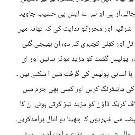
ا جائے۔آر پی او نے اے ایس پی حسیب جاوید
قیہ ،ایس آئی نویدعابدSHO تھانہ سٹی احمد پور شرقیہ اور محررکو ہدایت کی کہ تھانہ میں
ھا برتاؤ کرتے ہوئے ان کے ساتھ نرمی سے پیش آئیں،1787،سٹیزن پورٹل اور کھلی کچہری کے دوران بھیجی گئی
 پولیس گشت کو مزید موثر بنائیں اور ای
با آسانی پولیس کی گرفت میں آ سکتے ہیں ۔
ص کی مانیٹرنگ کریں اور کسی بھی جرم میں
کریک ڈاؤن کو مزید تیز کرتے ہوئے ان کا
ضہ سے شہریوں کا چھینا ہو امال برآمدکریں۔
نے والے شہریوں سے عزت و احترام سے پیش