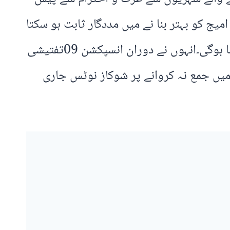
یج کو بہتر بنا نے میں مددگار ثابت ہو سکتا
ہے ۔ آر پی او نے مزید کہا کہ پولیس افسران کو تفتیشی معیار کو بہتر بنانے کیلئے کارکردگی دکھانا ہوگی۔انہوں نے دوران انسپکشن 09تفتیشی
میں جمع نہ کروانے پر شوکاز نوٹس جاری