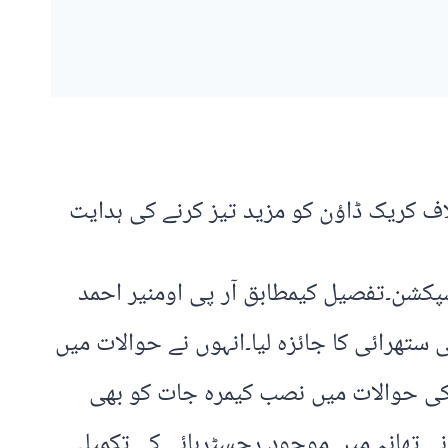
 کریک ڈاؤن کو مزید تیز کرنے کی ہدایت
پکشن۔تفصیل کیمطابق آر پی اومنیر احمد
ستھرائی کا جائزہ لیا۔انہوں نے حوالات میں
 کی حوالات میں نصب کیمرہ جات کو بھی
ے تھانہ میں موجود رجسٹرہائے کے تکمیلی