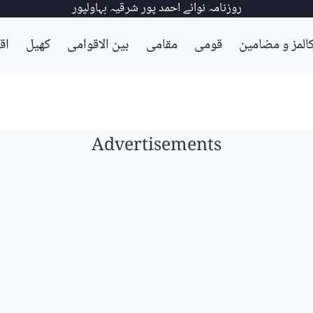
روزنامہ نوائے احمد پور شرقیہ بہاولپور
المز و مضامین
قومی
مقامی
بین الاقوامی
کھیل
اق
Advertisements