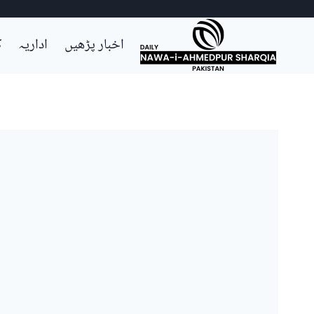
Ski
اخبار پڑھیں
اداریہ
ک
t
conten