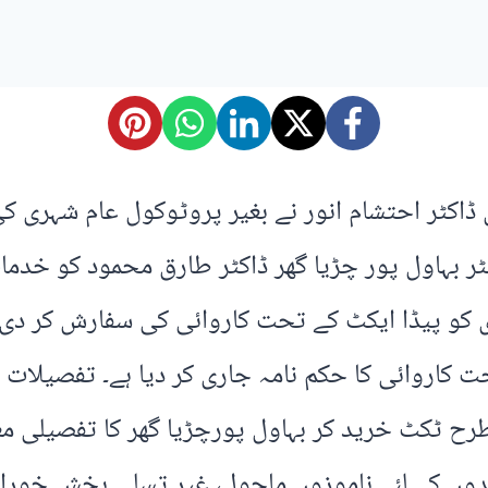
ور ڈویژن ڈاکٹر احتشام انور نے بغیر پروٹوکول عام شہر
ریٹر بہاول پور چڑیا گھر ڈاکٹر طارق محمود کو خ
 کو پیڈا ایکٹ کے تحت کاروائی کی سفارش کر دی
تے ہوئے پیڈا ایکٹ 2006ء کے تحت کاروائی کا حکم نامہ جاری کر دیا
ح ٹکٹ خرید کر بہاول پورچڑیا گھر کا تفصیلی معائ
دوں کے لئے ناموزوں ماحول، غیر تسلی بخش خوراک 