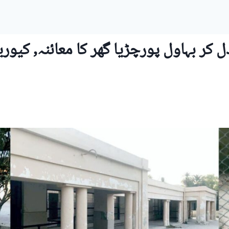
 کر بہاول پورچڑیا گھر کا معائنہ, کیوری