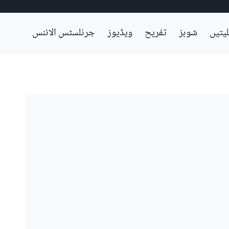
لیتیں
شوبز
تفریح
ویڈیوز
جرنلسٹس الائنس