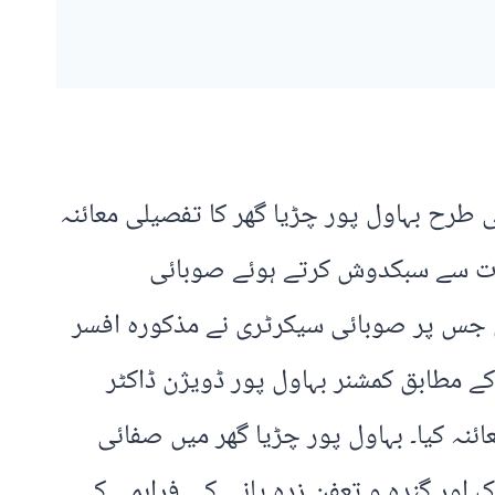
ی کی طرح بہاول پور چڑیا گھر کا تفصیلی معائنہ
دمات سے سبکدوش کرتے ہوئے صوبائی
 جس پر صوبائی سیکرٹری نے مذکورہ افسر
 ہے۔ تفصیلات کے مطابق کمشنر بہاول پور ڈویژن ڈاکٹر
نہ کیا۔ بہاول پور چڑیا گھر میں صفائی
اور گندہ و تعفن زدہ پانی کی فراہمی کی