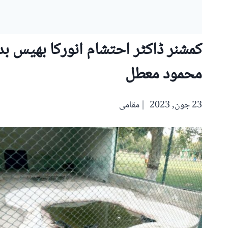
کمشنر ڈاکٹر احتشام انورکا بھیس بدل
محمود معطل
23 جون, 2023
مقامی