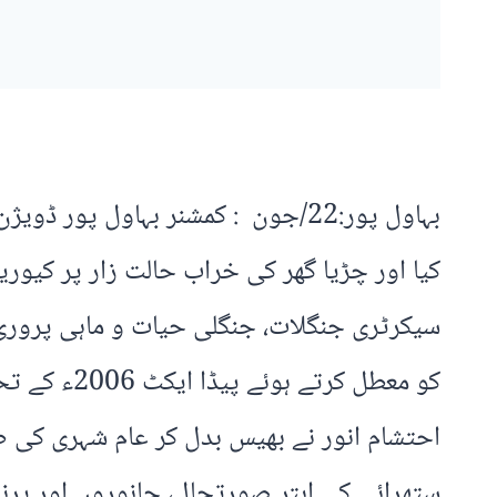
بہاول پور:22/جون : کمشنر بہاول پ
کیا اور چڑیا گھر کی خراب حالت زار پر کیو
سیکرٹری جنگلات، جنگلی حیات و ماہی پروری
کو معطل کر
احتشام انور نے بھیس بدل کر عام شہری کی طر
ستھرائی کی ابتر صورتحال، جانوروں اور پرن