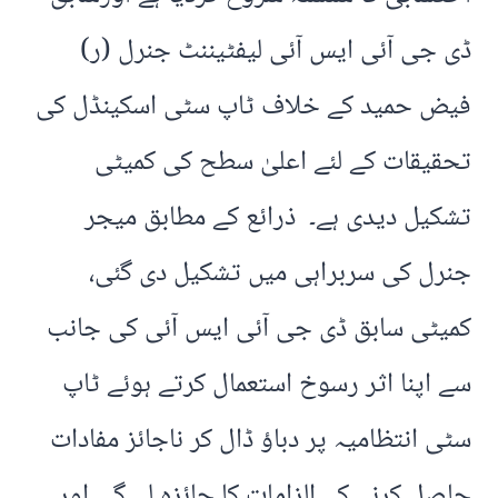
ڈی جی آئی ایس آئی لیفٹیننٹ جنرل (ر)
فیض حمید کے خلاف ٹاپ سٹی اسکینڈل کی
تحقیقات کے لئے اعلیٰ سطح کی کمیٹی
تشکیل دیدی ہے۔ ذرائع کے مطابق میجر
جنرل کی سربراہی میں تشکیل دی گئی،
کمیٹی سابق ڈی جی آئی ایس آئی کی جانب
سے اپنا اثر رسوخ استعمال کرتے ہوئے ٹاپ
سٹی انتظامیہ پر دباؤ ڈال کر ناجائز مفادات
حاصل کرنے کے الزامات کا جائزہ لے گی اور