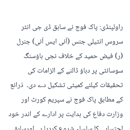
راولپنڈی: پاک فوج نے سابق ڈی جی انٹر
سروس انٹیلی جنس (آئی ایس آئی) جنرل
(ر) فیض حمید کے خلاف نجی ہاؤسنگ
سوسائٹی پر دباؤ ڈالنے کے الزامات کی
تحقیقات کیلئے کمیٹی تشکیل دے دی۔ ذرائع
کے مطابق پاک فوج نے سپریم کورٹ اور
وزارت دفاع کی ہدایت پر ادارے کے اندر خود
احتسابی کا سلسلہ شروع کردیا ہے اورسابق