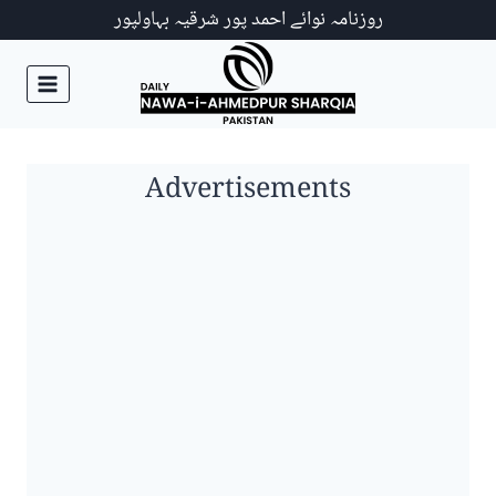
Ski
روزنامہ نوائے احمد پور شرقیہ بہاولپور
t
conten
Advertisements