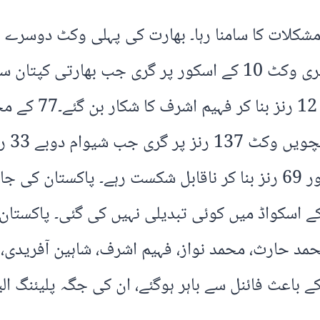
مشکلات کا سامنا رہا۔ بھارت کی پہلی وکٹ دوسرے
گیند پر 5 رنز بنا کر آؤٹ ہوئے۔ بھارت کی دوسری وکٹ 10 کے اسکور
کر اب
ے اسکواڈ میں کوئی تبدیلی نہیں کی گئی۔ پاکستان ٹ
د حارث، محمد نواز، فہیم اشرف، شاہین آفریدی، 
کے باعث فائنل سے باہر ہوگئے، ان کی جگہ پلیئنگ ال