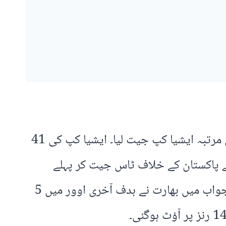
دبئی: ایشیا کپ ٹی ٹوئنٹی کے فائنل میں بھارت نے پاکستان کو 5 وکٹوں سے شکست دے کر نویں مرتبہ ایشیا کپ جیت لیا۔ ایشیا کپ کی 41
 نے پاکستان کے خلاف ٹاس جیت کر پہلے
فیلڈنگ کا فیصلہ کیا، پاکستان کی پوری ٹیم 19 اعشاریہ ایک اوور میں 146 رنز پر آؤٹ ہوگئی جواب میں بھارت نے ہدف آخری اوور میں 5