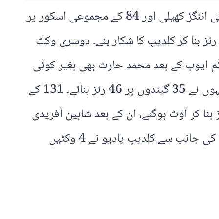
پاکستان کے پہلے آؤٹ ہونے والے کھلاڑی صاحبزادہ فرحان تھے جنہوں نے 38 گیندوں پر 57 رنز کی اننگز کھیلی اور 84 کے مجموعی اسکور پر
رون کی گیند پر کیچ آؤٹ ہوئے۔ ان کے بعد آنے والے صائم ایوب 113 کے مجموعی اسکور پر 14 رنز بنا کر کلدیپ کا شکار بنے۔ دوسری وکٹ
ر باقی 8 کھلاڑی صرف 33 رنز پر آؤٹ ہوگئے۔ صائم ایوب کے بعد محمد حارث بھی بغیر کوئی
رنز بنائے پویلین لوٹ گئے۔ 126 کے اسکور پر فخر زمان بھی ورون کی گیند پر کیچ آؤٹ ہوگئے، انہوں نے 35 گیندوں پر 46 رنز بنائے۔ 131 کے
حسین طلعت بھی آؤٹ ہوگئے، وہ صرف ایک رنز بناسکے۔ ان کے بعد سلمان آغا بھی 8 رنز بنا کر آؤٹ ہوگئے، ان کے بعد شاہین آفریدی
اور فہیم اشرف بغیر کوئی رنز بنائے آؤٹ ہوئے۔حارث رؤف اور محمد نواز نے 6،6 رنز بنائے۔ بھارت کی جانب سے کلدیپ یادیو نے 4 وکٹیں