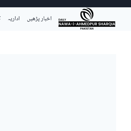
Ski
اخبار پڑھیں
اداریہ
ک
t
conten