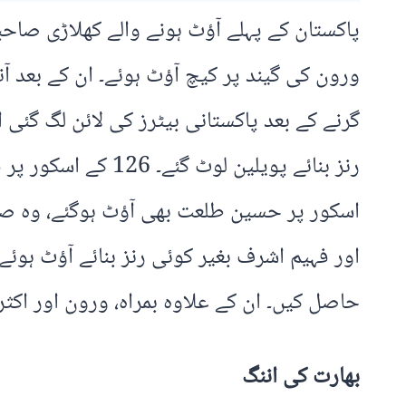
حاصل کیں۔ ان کے علاوہ بمراہ، ورون اور اکثر پٹیل نے 2،2
بھارت کی اننگ