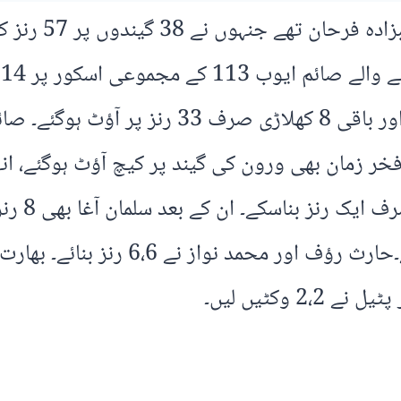
و
گرنے کے بعد پاکستانی بیٹرز کی لائن لگ گئی او
اسکور پر 
 وکٹیں لیں۔