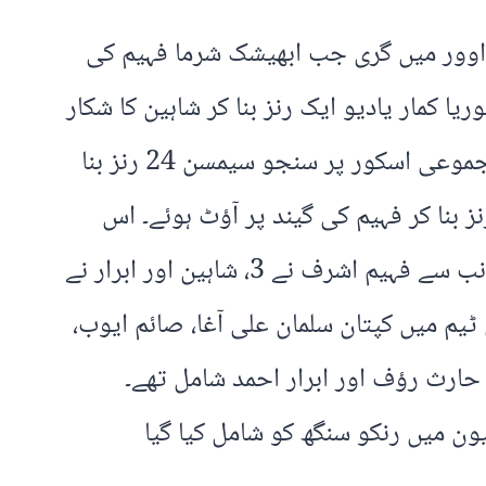
 اوور میں گری جب ابھیشک شرما فہیم کی
 پر گری جب بھارتی کپتان سوریا کمار یادیو ایک رنز بنا کر شاہین کا شکار
بنے۔ 20 کے مجموعی اسکور پر شبمن گل بھی 12 رنز بنا کر فہیم اشرف کا شکار بن گئے۔77 کے مجموعی اسکور پر سنجو سیمسن 24 رنز بنا
رار کا شکار بنے۔ اس کے بعد بھارت کی پانچویں وکٹ 137 رنز پر گری جب شیوام دوبے 33 رنز بنا کر فہیم کی گیند پر آؤٹ ہوئے۔ اس
موقع پر تلک ورما نے ذمہ دارانہ اننگ کھیلی اور 69 رنز بنا کر ناقابل شکست رہے۔ پاکستان کی جانب سے فہیم اشرف نے 3، شاہین اور ابرار نے
یم میں کپتان سلمان علی آغا، صائم ایوب،
حارث رؤف اور ابرار احمد شامل تھے۔
یون میں رنکو سنگھ کو شامل کیا گیا