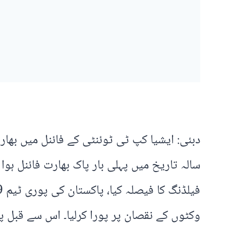
سالہ تاریخ میں پہلی بار پاک بھارت فائنل ہو
وکٹوں کے نقصان پر پورا کرلیا۔ اس سے قبل پاکستان کی پوری ٹیم 19 اعشاریہ ا