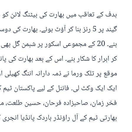
ہدف کے تعاقب میں بھارت کی بیٹنگ لائن کو 
ایک ایک وکٹ لی۔ فائنل کے لیے پاکستان ٹیم ک
فخر زمان، صاحبزادہ فرحان، حسین طلعت، محم
بھارتی ٹیم کے آل راؤنڈر ہاردک پانڈیا انجری 