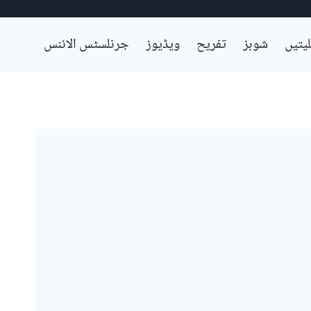
لیتیں
شوبز
تفریح
ویڈیوز
جرنلسٹس الائنس