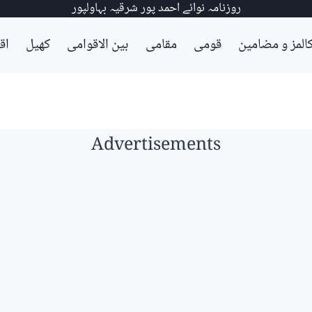
روزنامہ نوائے احمد پور شرقیہ بہاولپور
المز و مضامین
قومی
مقامی
بین الاقوامی
کھیل
اق
Advertisements