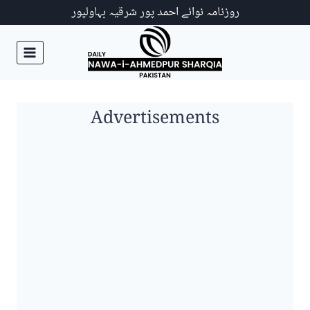
Ski
روزنامہ نوائے احمد پور شرقیہ بہاولپور
t
conten
Advertisements