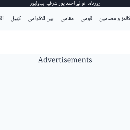
روزنامہ نوائے احمد پور شرقیہ بہاولپور
المز و مضامین
قومی
مقامی
بین الاقوامی
کھیل
اق
Advertisements