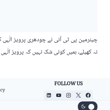
چیئرمین پی ٹی آئی نے چودھری پرویز الٰہی ک
نہ کھیلے، ہمیں کوئی شک نہیں کہ پرویز الٰہی اسمبلیاں نہیں توڑے گا، 11 ج
FOLLOW US
icy