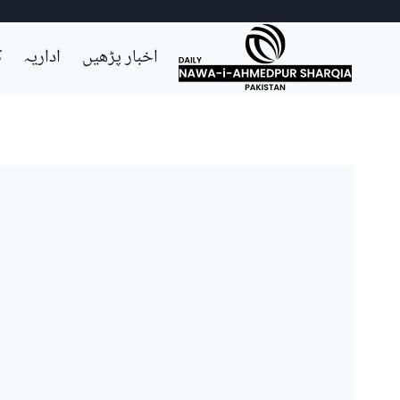
Ski
اخبار پڑھیں
اداریہ
ک
t
conten