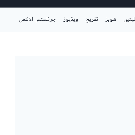
لیتیں
شوبز
تفریح
ویڈیوز
جرنلسٹس الائنس