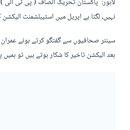
لاہور: پاکستان تحریک انصاف ( پی ٹی آئی ) 
نہیں، لگتا ہے اپریل میں اسٹیبلشمنٹ الیکشن
سینئر صحافیوں سے گفتگو کرتے ہوئے عمران خا
بعد الیکشن تاخیر کا شکار ہوتے ہیں تو ہمیں پ