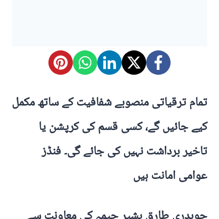
تمام ترقیاتی منصوبے شفافیت کے ساتھ مکمل
کیے جائیں گے، کسی قسم کی کرپشن یا
تاخیر برداشت نہیں کی جائے گی۔ فنڈز
عوامی امانت ہیں
چوہدری طارق بشیر چیمہ کی معاونت سے