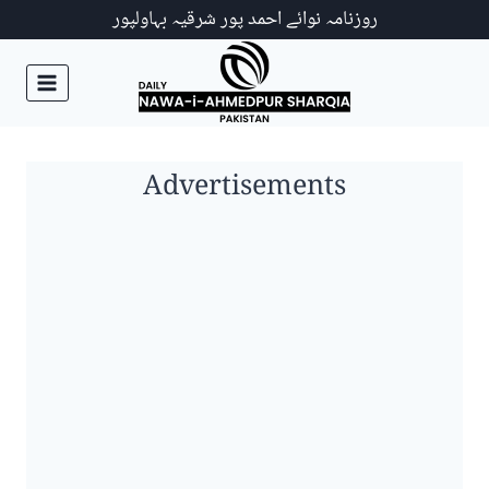
Ski
روزنامہ نوائے احمد پور شرقیہ بہاولپور
t
conten
Advertisements