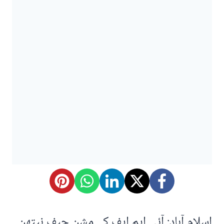
اسلام آباد: آئی ایم ایف کے مشن چیف نیتھن