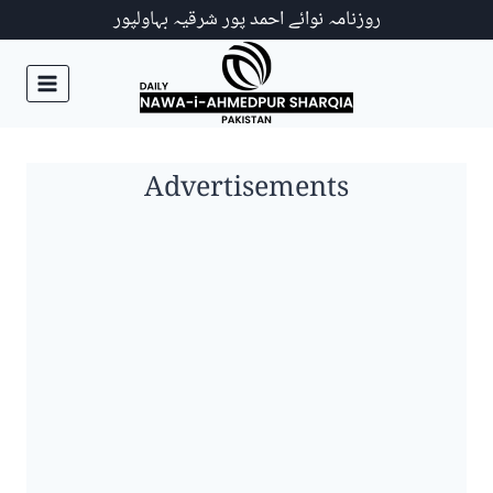
Ski
روزنامہ نوائے احمد پور شرقیہ بہاولپور
t
conten
Advertisements