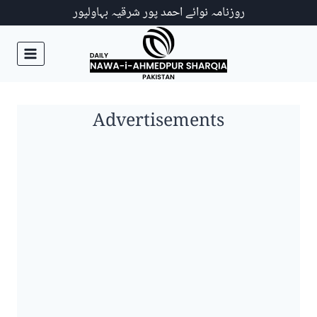
Ski
روزنامہ نوائے احمد پور شرقیہ بہاولپور
t
conten
Advertisements