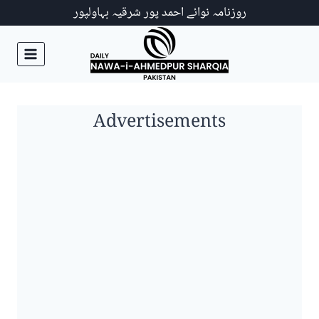
Ski
روزنامہ نوائے احمد پور شرقیہ بہاولپور
t
conten
Advertisements