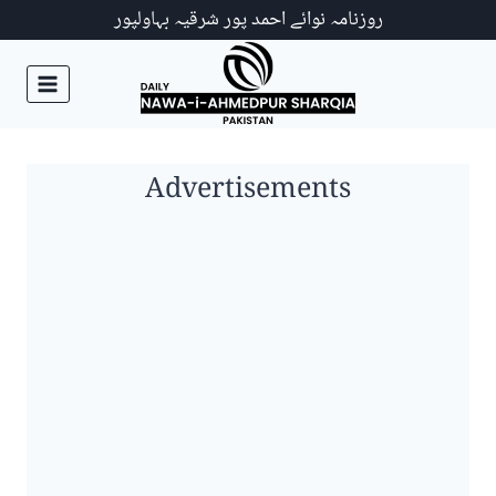
Ski
روزنامہ نوائے احمد پور شرقیہ بہاولپور
t
conten
Advertisements