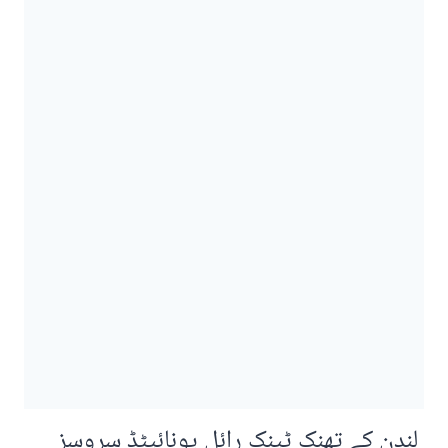
لندن کے تھنک ٹینک رائل یونائیٹڈ سروسز