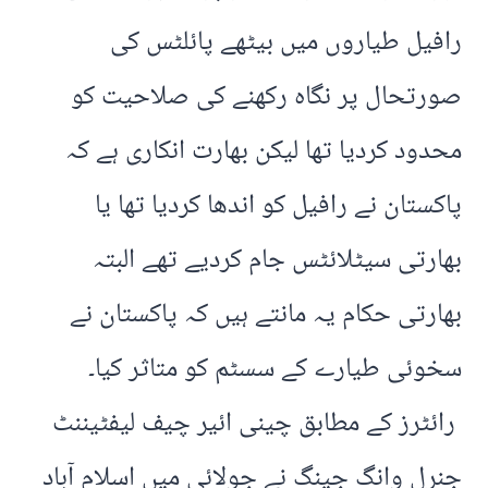
رافیل طیاروں میں بیٹھے پائلٹس کی
صورتحال پر نگاہ رکھنے کی صلاحیت کو
محدود کردیا تھا لیکن بھارت انکاری ہے کہ
پاکستان نے رافیل کو اندھا کردیا تھا یا
بھارتی سیٹلائٹس جام کردیے تھے البتہ
بھارتی حکام یہ مانتے ہیں کہ پاکستان نے
سخوئی طیارے کے سسٹم کو متاثر کیا۔
رائٹرز کے مطابق چینی ائیر چیف لیفٹیننٹ
جنرل وانگ جینگ نے جولائی میں اسلام آباد