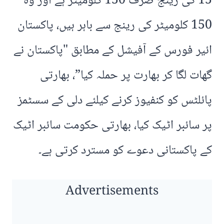
15 کی رینج صرف 150 کلومیٹر ہے اور وہ
150 کلومیٹر کی رینج سے باہر ہیں، پاکستان
ائیر فورس کے آفیشل کے مطابق "پاکستان نے
گھات لگا کر بھارت پر حملہ کیا”، بھارتی
پائلٹس کو کنفیوز کرنے کیلئے دلی کے سسٹمز
پر سائبر اٹیک کیا، بھارتی حکومت سائبر اٹیک
کے پاکستانی دعوے کو مسترد کرتی ہے۔
Advertisements