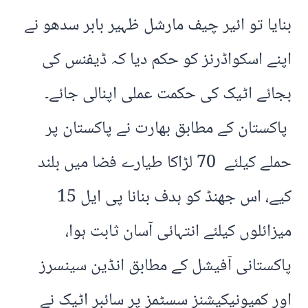
بنایا تو ائیر چیف مارشل ظہیر بابر سدھو نے
اپنے اسکواڈرنز کو حکم دیا کہ ڈیفنس کی
بجائے اٹیک کی حکمت عملی اپنالی جائے۔
پاکستان کے مطابق بھارت نے پاکستان پر
حملے کیلئے 70 لڑاکا طیارے فضا میں بلند
کیے، اس جھنڈ کو ہدف بنانا پی ایل 15
میزائلوں کیلئے انتہائی آسان ثابت ہوا،
پاکستانی آفیشل کے مطابق انڈین سینسرز
اور کمیونیکیشنز سسٹمز پر سائبر اٹیک نے