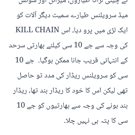
نے چینی لڑاکا طیاروں، میزائل اور سوئس
میڈ سرویلنس طیارے سمیت دیگر آلات کو
ایک لڑی میں پرو دیا، اس KILL CHAIN
کی وجہ سے جے 10 سی کیلئے بھارتی سرحد
کے انتہائی قریب جانا ممکن ہوگیا۔ جے 10
سی کو سرویلنس ریڈار کی مدد تو حاصل
تھی لیکن اس کا خود کا ریڈار بند تھا، ریڈار
بند ہونے کی وجہ سے بھارتیوں کو جے 10
سی کا پتہ ہی نہیں چلا۔