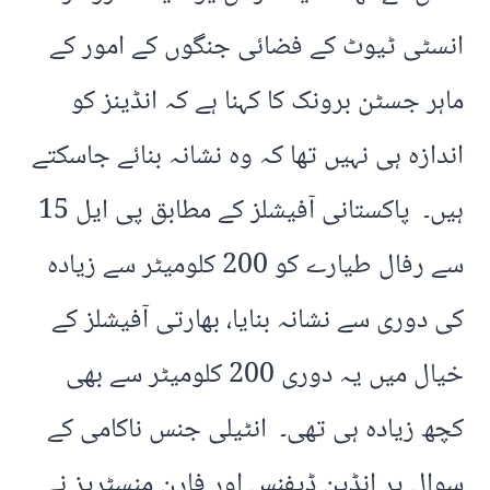
انسٹی ٹیوٹ کے فضائی جنگوں کے امور کے
ماہر جسٹن برونک کا کہنا ہے کہ انڈینز کو
اندازہ ہی نہیں تھا کہ وہ نشانہ بنائے جاسکتے
ہیں۔ پاکستانی آفیشلز کے مطابق پی ایل 15
سے رفال طیارے کو 200 کلومیٹر سے زیادہ
کی دوری سے نشانہ بنایا، بھارتی آفیشلز کے
خیال میں یہ دوری 200 کلومیٹر سے بھی
کچھ زیادہ ہی تھی۔ انٹیلی جنس ناکامی کے
سوال پر انڈین ڈیفنس اور فارن منسٹریز نے