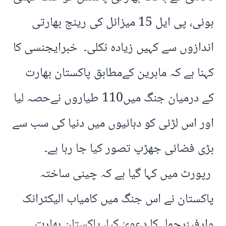
ہوئی، پی ایل 15 میزائل کی رینج بھارتی
اندازوں سے کہیں زیادہ نکلی۔ خبرایجنسی کا
کہنا ہے کہ ماہرین کےمطابق پاکستان بھارت
کے درمیان جنگ میں110 طیاروں نےحصہ لیا
اور اس لڑئی کو دہائیوں میں دنیا کی سب سے
بڑی فضائی جھڑپ تصور کیا جا رہا ہے۔
رپورٹ میں کہا گیا ہے کہ چینی ساختہ
پاکستان نے اس جنگ میں کامیاب الیکٹرانک
وارفیئرحملےکا دعویٰ کیا، پاکستان بھارت