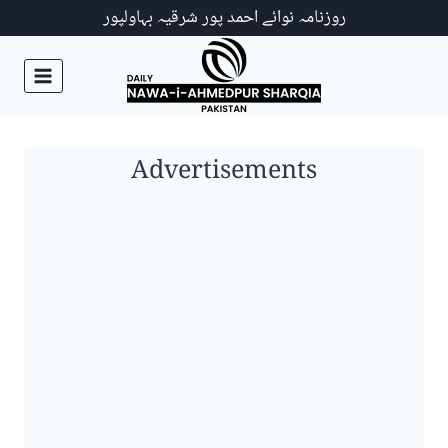
Ski
روزنامہ نوائے احمد پور شرقیہ بہاولپور
t
conten
Advertisements