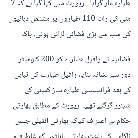
طیارہ مار گرایا۔ رپورٹ میں کہا گیا ہے کہ 7
مئی کی رات 110 طیاروں پر مشتمل دہائیوں
کی سب سے بڑی فضائی لڑائی ہوئی، پاک
فضائیہ نے رافیل طیارے کو 200 کلومیٹر
دور سے نشانہ بنایا، رافیل طیارے کی تباہی
کے بعد فرانسیسی طیارہ ساز کمپنی کے
شیئرز گرگئے تھے۔ رپورٹ کے مطابق بھارتی
حکام نے اعتراف کیاکہ بھارتی انٹیلی جنس
ناکامی کے باعث بھارتی پائلٹس کو غلط فہمی