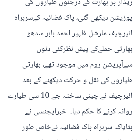
ریڈار پر بھارت کے درجنوں طیاروں کی
پوزیشن دیکھی گئی، پاک فضائیہ کےسربراہ
ائیرچیف مارشل ظہیر احمد بابر سدھو
بھارتی حملےکے پیش نظرکئی دنوں
سےآپریشن روم میں موجود تھے، بھارتی
طیاروں کی نقل و حرکت دیکھنے کے بعد
ائیرچیف نے چینی ساختہ جے 10 سی طیارے
روانہ کرنے کا حکم دیا۔ خبرایجنسی نے
بتایاکہ سربراہ پاک فضائیہ نےخاص طور