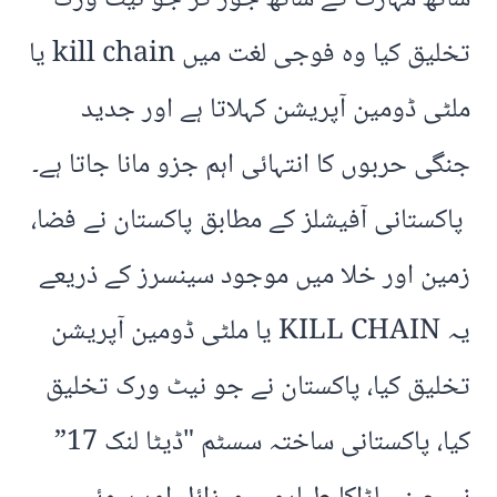
تخلیق کیا وہ فوجی لغت میں kill chain یا
ملٹی ڈومین آپریشن کہلاتا ہے اور جدید
جنگی حربوں کا انتہائی اہم جزو مانا جاتا ہے۔
پاکستانی آفیشلز کے مطابق پاکستان نے فضا،
زمین اور خلا میں موجود سینسرز کے ذریعے
یہ KILL CHAIN یا ملٹی ڈومین آپریشن
تخلیق کیا، پاکستان نے جو نیٹ ورک تخلیق
کیا، پاکستانی ساختہ سسٹم "ڈیٹا لنک 17”