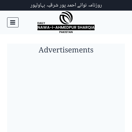
Ski
روزنامہ نوائے احمد پور شرقیہ بہاولپور
t
conten
Advertisements