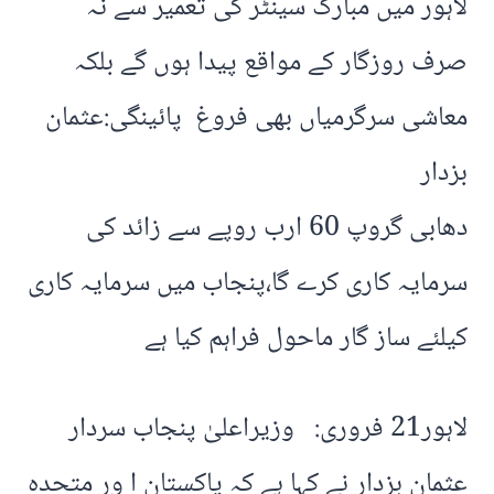
لاہور میں مبارک سینٹر کی تعمیر سے نہ
صرف روزگار کے مواقع پیدا ہوں گے بلکہ
معاشی سرگرمیاں بھی فروغ پائینگی:عثمان
بزدار
دھابی گروپ 60 ارب روپے سے زائد کی
سرمایہ کاری کرے گا،پنجاب میں سرمایہ کاری
کیلئے ساز گار ماحول فراہم کیا ہے
لاہور21 فروری: وزیراعلیٰ پنجاب سردار
عثمان بزدار نے کہا ہے کہ پاکستان ا ور متحدہ