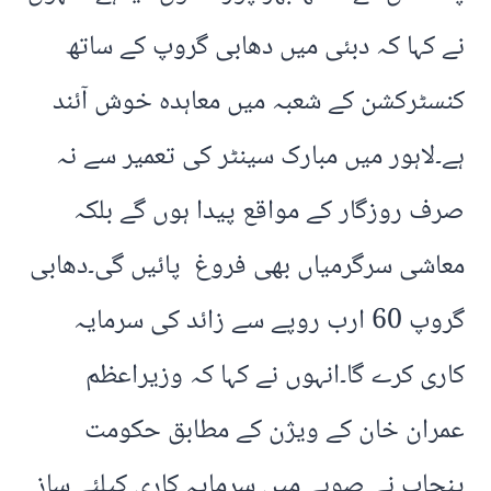
نے کہا کہ دبئی میں دھابی گروپ کے ساتھ
کنسٹرکشن کے شعبہ میں معاہدہ خوش آئند
ہے۔لاہور میں مبارک سینٹر کی تعمیر سے نہ
صرف روزگار کے مواقع پیدا ہوں گے بلکہ
معاشی سرگرمیاں بھی فروغ پائیں گی۔دھابی
گروپ 60 ارب روپے سے زائد کی سرمایہ
کاری کرے گا۔انہوں نے کہا کہ وزیراعظم
عمران خان کے ویژن کے مطابق حکومت
پنجاب نے صوبے میں سرمایہ کاری کیلئے ساز