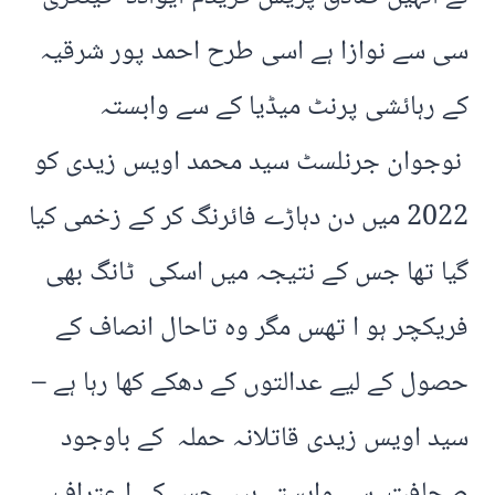
سی سے نوازا ہے اسی طرح احمد پور شرقیہ
کے رہائشی پرنٹ میڈیا کے سے وابستہ
نوجوان جرنلسٹ سید محمد اویس زیدی کو
2022 میں دن دہاڑے فائرنگ کر کے زخمی کیا
گیا تھا جس کے نتیجہ میں اسکی ٹانگ بھی
فریکچر ہو ا تھس مگر وہ تاحال انصاف کے
حصول کے لیے عدالتوں کے دھکے کھا رہا ہے –
سید اویس زیدی قاتلانہ حملہ کے باوجود
صحافت سے وابستہ ہیں جس کے ا عتراف