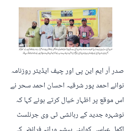
صدر آر ایم این پی اور چیف ایڈیٹر روزنامہ
نوائے احمد پور شرقیہ احسان احمد سحر نے
اس موقع پر اظہار خیال کرتے ہوئے کہا کہ
نوشہرہ جدید کے رہائشی ٹی وی جرنلسٹ
اکمل عباسی کواپنے پیشہ ورانہ فرائض کے