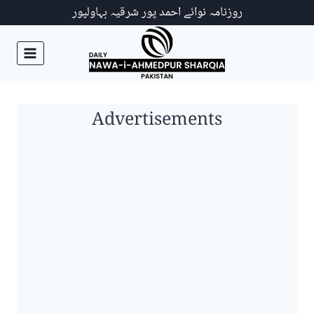
Ski
روزنامہ نوائے احمد پور شرقیہ بہاولپور
t
conten
Advertisements