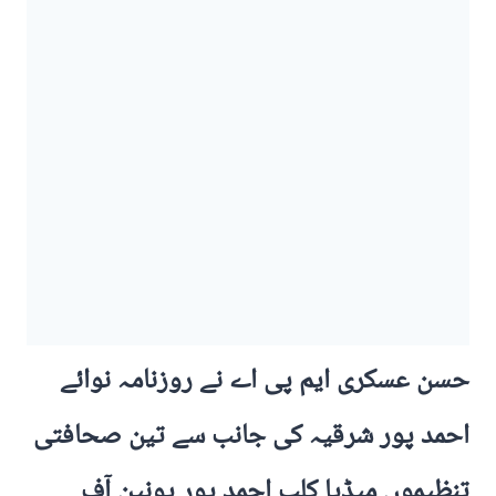
حسن عسکری ایم پی اے نے روزنامہ نوائے
احمد پور شرقیہ کی جانب سے تین صحافتی
تنظیموں میڈیا کلب احمد پور یونین آف