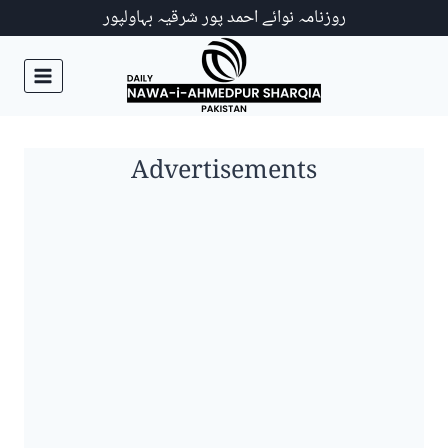
Ski
روزنامہ نوائے احمد پور شرقیہ بہاولپور
t
conten
Advertisements