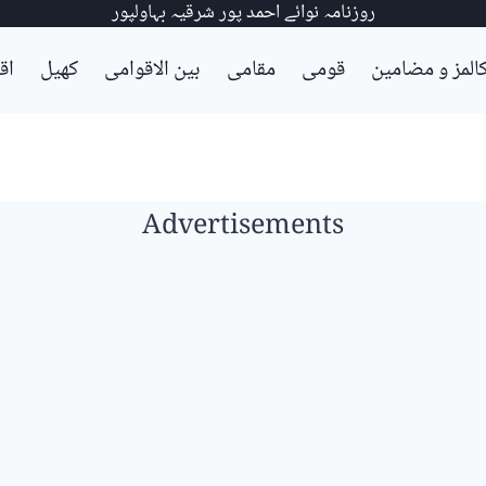
روزنامہ نوائے احمد پور شرقیہ بہاولپور
المز و مضامین
قومی
مقامی
بین الاقوامی
کھیل
اق
Advertisements