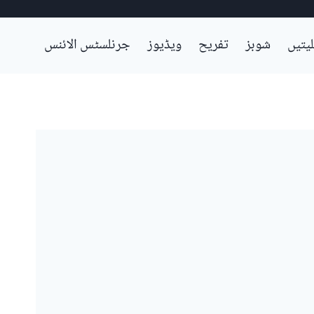
لیتیں
شوبز
تفریح
ویڈیوز
جرنلسٹس الائنس