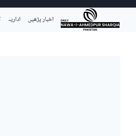
Ski
اخبار پڑھیں
اداریہ
ک
t
conten