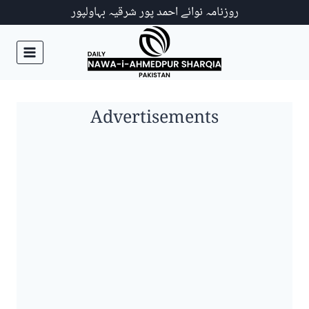
Ski
روزنامہ نوائے احمد پور شرقیہ بہاولپور
t
conten
Advertisements