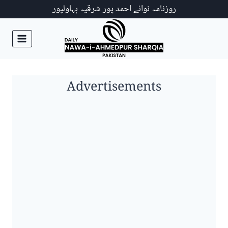
Ski
روزنامہ نوائے احمد پور شرقیہ بہاولپور
t
conten
Advertisements